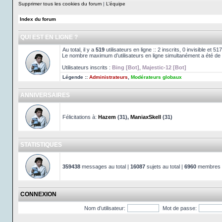
Supprimer tous les cookies du forum
|
L’équipe
Index du forum
QUI EST EN LIGNE ?
Au total, il y a
519
utilisateurs en ligne :: 2 inscrits, 0 invisible et 
Le nombre maximum d’utilisateurs en ligne simultanément a été de
Utilisateurs inscrits :
Bing [Bot]
,
Majestic-12 [Bot]
Légende ::
Administrateurs
,
Modérateurs globaux
ANNIVERSAIRES
Félicitations à:
Hazem
(31),
ManiaxSkell
(31)
STATISTIQUES
359438
messages au total |
16087
sujets au total |
6960
membres au
CONNEXION
Nom d’utilisateur:
Mot de passe: