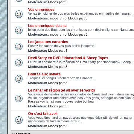
Modérateur:
Modos part 3
Vos chroniques
Venez témoigner de vos plus belles expériences en matière de nanars...
Modérateurs:
modo_chro
,
Modos part 3
Les chroniques du site
Ici on parle des films dont les chroniques sont déjà en ligne sur Nanarlan
Modérateurs:
modo_chro
,
Modos part 3
Les jaquettes nanardes
Postez les scans de vos plus belles jaquettes.
Modérateur:
Modos part 3
Devil Story en DVD // Nanarland & Sheep Tapes
Le forum consacré à la réédition de Devil Story par Nanarland & Sheep-
Modérateur:
Modos part 3
Bourse aux nanars
Troquez, échangez, recherchez des nanars...
Modérateur:
Modos part 3
Le nanar en région (et all over ze world)
Vous vous demandez si des aficionados de Nanarland vivent dans un r
voulez organiser une soirée avec des vrais gens, partager un bon plan, 
Passez voir ici, si vous trouvez votre bonheur !
Modérateur:
Modos part 3
On s'est fait avoir
Vous vous êtes farci un navet, alors que vous étiez sûr de voir un nanar
nanardeurs de faire la même erreur...
Modérateur:
Modos part 3