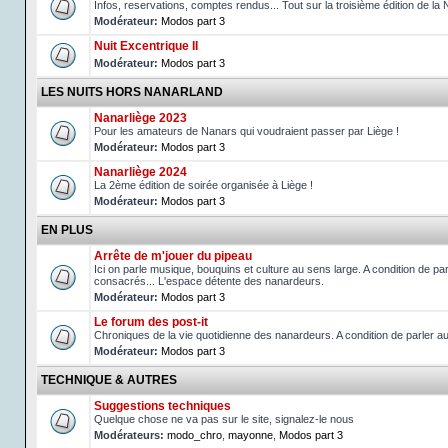
Infos, reservations, comptes rendus... Tout sur la troisième édition de la 
Modérateur:
Modos part 3
Nuit Excentrique II
Modérateur:
Modos part 3
LES NUITS HORS NANARLAND
Nanarliège 2023
Pour les amateurs de Nanars qui voudraient passer par Liège !
Modérateur:
Modos part 3
Nanarliège 2024
La 2ème édition de soirée organisée à Liège !
Modérateur:
Modos part 3
EN PLUS
Arrête de m'jouer du pipeau
Ici on parle musique, bouquins et culture au sens large. A condition de p
consacrés... L'espace détente des nanardeurs.
Modérateur:
Modos part 3
Le forum des post-it
Chroniques de la vie quotidienne des nanardeurs. A condition de parler 
Modérateur:
Modos part 3
TECHNIQUE & AUTRES
Suggestions techniques
Quelque chose ne va pas sur le site, signalez-le nous
Modérateurs:
modo_chro
,
mayonne
,
Modos part 3