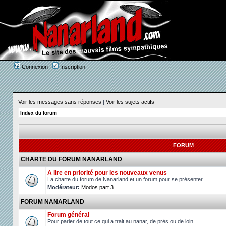
Connexion
Inscription
Voir les messages sans réponses
|
Voir les sujets actifs
Index du forum
FORUM
CHARTE DU FORUM NANARLAND
A lire en priorité pour les nouveaux venus
La charte du forum de Nanarland et un forum pour se présenter.
Modérateur:
Modos part 3
FORUM NANARLAND
Forum général
Pour parler de tout ce qui a trait au nanar, de près ou de loin.