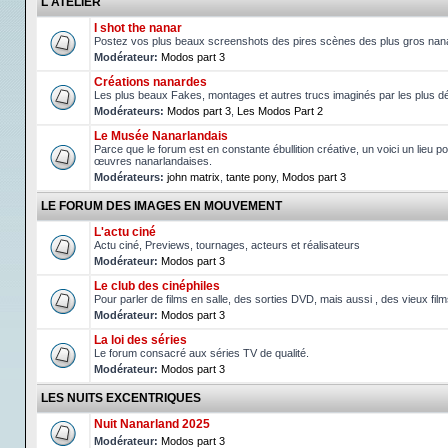
L'ATELIER
I shot the nanar
Postez vos plus beaux screenshots des pires scènes des plus gros nan
Modérateur:
Modos part 3
Créations nanardes
Les plus beaux Fakes, montages et autres trucs imaginés par les plus d
Modérateurs:
Modos part 3
,
Les Modos Part 2
Le Musée Nanarlandais
Parce que le forum est en constante ébullition créative, un voici un lieu po
œuvres nanarlandaises.
Modérateurs:
john matrix
,
tante pony
,
Modos part 3
LE FORUM DES IMAGES EN MOUVEMENT
L'actu ciné
Actu ciné, Previews, tournages, acteurs et réalisateurs
Modérateur:
Modos part 3
Le club des cinéphiles
Pour parler de films en salle, des sorties DVD, mais aussi , des vieux fil
Modérateur:
Modos part 3
La loi des séries
Le forum consacré aux séries TV de qualité.
Modérateur:
Modos part 3
LES NUITS EXCENTRIQUES
Nuit Nanarland 2025
Modérateur:
Modos part 3