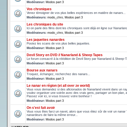
Modérateur:
Modos part 3
Vos chroniques
Venez témoigner de vos plus belles expériences en matière de nanars...
Modérateurs:
modo_chro
,
Modos part 3
Les chroniques du site
Ici on parle des films dont les chroniques sont déjà en ligne sur Nanarlan
Modérateurs:
modo_chro
,
Modos part 3
Les jaquettes nanardes
Postez les scans de vos plus belles jaquettes.
Modérateur:
Modos part 3
Devil Story en DVD // Nanarland & Sheep Tapes
Le forum consacré à la réédition de Devil Story par Nanarland & Sheep-
Modérateur:
Modos part 3
Bourse aux nanars
Troquez, échangez, recherchez des nanars...
Modérateur:
Modos part 3
Le nanar en région (et all over ze world)
Vous vous demandez si des aficionados de Nanarland vivent dans un r
voulez organiser une soirée avec des vrais gens, partager un bon plan, 
Passez voir ici, si vous trouvez votre bonheur !
Modérateur:
Modos part 3
On s'est fait avoir
Vous vous êtes farci un navet, alors que vous étiez sûr de voir un nanar
nanardeurs de faire la même erreur...
Modérateur:
Modos part 3