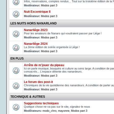
Infos, reservations, comptes rendus... Tout sur la troisième édition de la 
Modérateur:
Modos part 3
Nuit Excentrique II
Modérateur:
Modos part 3
LES NUITS HORS NANARLAND
Nanarliège 2023
Pour les amateurs de Nanars qui voudraient passer par Liège !
Modérateur:
Modos part 3
Nanarliège 2024
La 2ème édition de soirée organisée à Liège !
Modérateur:
Modos part 3
EN PLUS
Arrête de m'jouer du pipeau
Ici on parle musique, bouquins et culture au sens large. A condition de p
consacrés... L'espace détente des nanardeurs.
Modérateur:
Modos part 3
Le forum des post-it
Chroniques de la vie quotidienne des nanardeurs. A condition de parler 
Modérateur:
Modos part 3
TECHNIQUE & AUTRES
Suggestions techniques
Quelque chose ne va pas sur le site, signalez-le nous
Modérateurs:
modo_chro
,
mayonne
,
Modos part 3