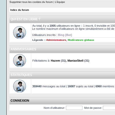
Supprimer tous les cookies du forum
|
L’équipe
Index du forum
QUI EST EN LIGNE ?
Au total, il y a
1005
utilisateurs en ligne :: 1 inscrit, 0 invisible et 
Le nombre maximum d’utilisateurs en ligne simultanément a été de
Utilisateurs inscrits :
Bing [Bot]
Légende ::
Administrateurs
,
Modérateurs globaux
ANNIVERSAIRES
Félicitations à:
Hazem
(31),
ManiaxSkell
(31)
STATISTIQUES
359440
messages au total |
16087
sujets au total |
6960
membres au
CONNEXION
Nom d’utilisateur:
Mot de passe: