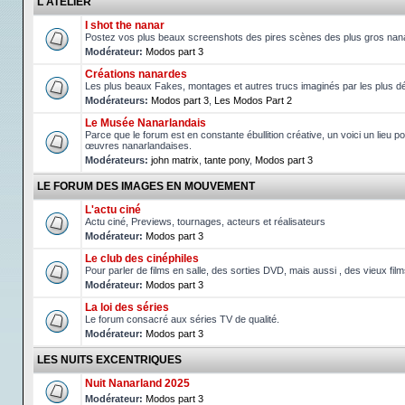
L'ATELIER
I shot the nanar
Postez vos plus beaux screenshots des pires scènes des plus gros nan
Modérateur:
Modos part 3
Créations nanardes
Les plus beaux Fakes, montages et autres trucs imaginés par les plus d
Modérateurs:
Modos part 3
,
Les Modos Part 2
Le Musée Nanarlandais
Parce que le forum est en constante ébullition créative, un voici un lieu po
œuvres nanarlandaises.
Modérateurs:
john matrix
,
tante pony
,
Modos part 3
LE FORUM DES IMAGES EN MOUVEMENT
L'actu ciné
Actu ciné, Previews, tournages, acteurs et réalisateurs
Modérateur:
Modos part 3
Le club des cinéphiles
Pour parler de films en salle, des sorties DVD, mais aussi , des vieux fil
Modérateur:
Modos part 3
La loi des séries
Le forum consacré aux séries TV de qualité.
Modérateur:
Modos part 3
LES NUITS EXCENTRIQUES
Nuit Nanarland 2025
Modérateur:
Modos part 3