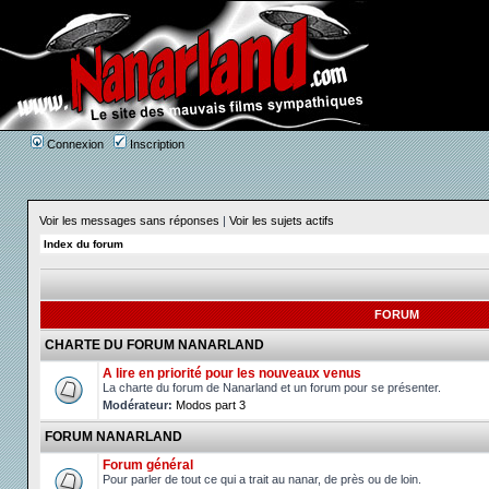
Connexion
Inscription
Voir les messages sans réponses
|
Voir les sujets actifs
Index du forum
FORUM
CHARTE DU FORUM NANARLAND
A lire en priorité pour les nouveaux venus
La charte du forum de Nanarland et un forum pour se présenter.
Modérateur:
Modos part 3
FORUM NANARLAND
Forum général
Pour parler de tout ce qui a trait au nanar, de près ou de loin.