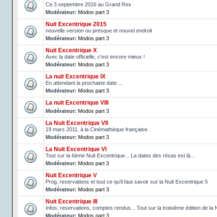
Ce 3 septembre 2016 au Grand Rex
Modérateur:
Modos part 3
Nuit Excentrique 2015
nouvelle version ou presque et nouvel endroit
Modérateur:
Modos part 3
Nuit Excentrique X
Avec la date officielle, c'est encore mieux !
Modérateur:
Modos part 3
La nuit Excentrique IX
En attendant la prochaine date ...
Modérateur:
Modos part 3
La nuit Excentrique VIII
Modérateur:
Modos part 3
La Nuit Excentrique VII
19 mars 2011, à la Cinémathèque française.
Modérateur:
Modos part 3
La Nuit Excentrique VI
Tout sur la 6ème Nuit Excentrique... La dates des résas est là...
Modérateur:
Modos part 3
Nuit Excentrique V
Prog, reservations et tout ce qu'il faut savoir sur la Nuit Excentrique 5
Modérateur:
Modos part 3
Nuit Excentrique III
Infos, reservations, comptes rendus... Tout sur la troisième édition de la 
Modérateur:
Modos part 3