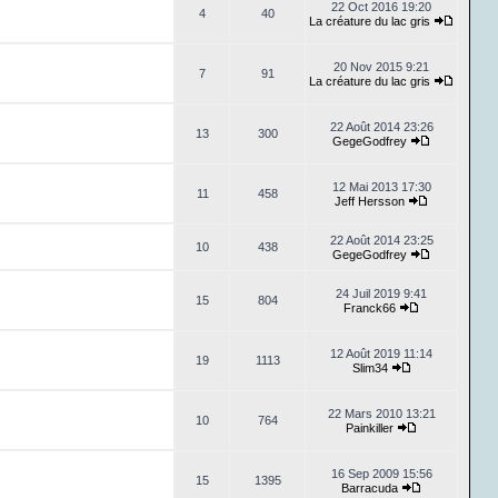
22 Oct 2016 19:20
4
40
La créature du lac gris
20 Nov 2015 9:21
7
91
La créature du lac gris
22 Août 2014 23:26
13
300
GegeGodfrey
12 Mai 2013 17:30
11
458
Jeff Hersson
22 Août 2014 23:25
10
438
GegeGodfrey
24 Juil 2019 9:41
15
804
Franck66
12 Août 2019 11:14
19
1113
Slim34
22 Mars 2010 13:21
10
764
Painkiller
16 Sep 2009 15:56
15
1395
Barracuda