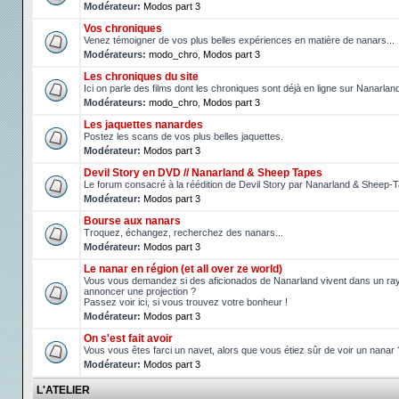
Modérateur:
Modos part 3
Vos chroniques
Venez témoigner de vos plus belles expériences en matière de nanars...
Modérateurs:
modo_chro
,
Modos part 3
Les chroniques du site
Ici on parle des films dont les chroniques sont déjà en ligne sur Nanarlan
Modérateurs:
modo_chro
,
Modos part 3
Les jaquettes nanardes
Postez les scans de vos plus belles jaquettes.
Modérateur:
Modos part 3
Devil Story en DVD // Nanarland & Sheep Tapes
Le forum consacré à la réédition de Devil Story par Nanarland & Sheep-
Modérateur:
Modos part 3
Bourse aux nanars
Troquez, échangez, recherchez des nanars...
Modérateur:
Modos part 3
Le nanar en région (et all over ze world)
Vous vous demandez si des aficionados de Nanarland vivent dans un ray
annoncer une projection ?
Passez voir ici, si vous trouvez votre bonheur !
Modérateur:
Modos part 3
On s'est fait avoir
Vous vous êtes farci un navet, alors que vous étiez sûr de voir un nanar 
Modérateur:
Modos part 3
L'ATELIER