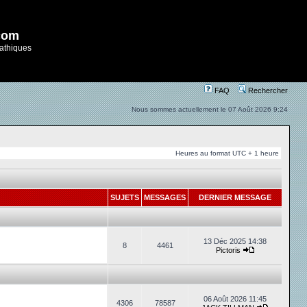
com
athiques
FAQ
Rechercher
Nous sommes actuellement le 07 Août 2026 9:24
Heures au format UTC + 1 heure
SUJETS
MESSAGES
DERNIER MESSAGE
13 Déc 2025 14:38
8
4461
Pictoris
06 Août 2026 11:45
4306
78587