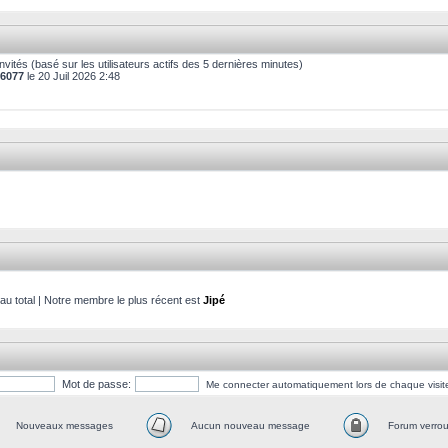
5 invités (basé sur les utilisateurs actifs des 5 dernières minutes)
6077
le 20 Juil 2026 2:48
 total | Notre membre le plus récent est
Jipé
Mot de passe:
Me connecter automatiquement lors de chaque visit
Nouveaux messages
Aucun nouveau message
Forum verroui