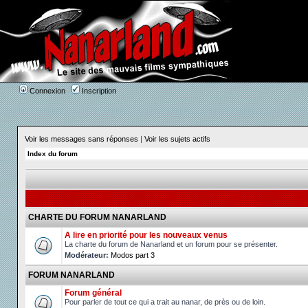
Connexion
Inscription
Voir les messages sans réponses
|
Voir les sujets actifs
Index du forum
CHARTE DU FORUM NANARLAND
A lire en priorité pour les nouveaux venus
La charte du forum de Nanarland et un forum pour se présenter.
Modérateur:
Modos part 3
FORUM NANARLAND
Forum général
Pour parler de tout ce qui a trait au nanar, de près ou de loin.