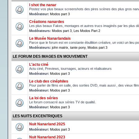
I shot the nanar
Postez vos plus beaux screenshots des pires scènes des plus gros nan
Modérateur:
Modos part 3
Créations nanardes
Les plus beaux Fakes, montages et autres trucs imaginés par les plus d
Modérateurs:
Modos part 3
,
Les Modos Part 2
Le Musée Nanarlandais
Parce que le forum est en constante ébullition créative, un voici un lieu p
Modérateurs:
john matrix
,
tante pony
,
Modos part 3
LE FORUM DES IMAGES EN MOUVEMENT
L'actu ciné
Actu ciné, Previews, tournages, acteurs et réalisateurs
Modérateur:
Modos part 3
Le club des cinéphiles
Pour parler de films en salle, des sorties DVD, mais aussi , des vieux fil
Modérateur:
Modos part 3
La loi des séries
Le forum consacré aux séries TV de qualité.
Modérateur:
Modos part 3
LES NUITS EXCENTRIQUES
Nuit Nanarland 2025
Modérateur:
Modos part 3
Nuit Nanarland 2023