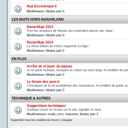
Nuit Excentrique II
Modérateur:
Modos part 3
LES NUITS HORS NANARLAND
Nanarliège 2023
Pour les amateurs de Nanars qui voudraient passer par Liège !
Modérateur:
Modos part 3
Nanarliège 2024
La 2ème édition de soirée organisée à Liège !
Modérateur:
Modos part 3
EN PLUS
Arrête de m'jouer du pipeau
Ici on parle musique, bouquins et culture au sens large. A condition de 
Modérateur:
Modos part 3
Le forum des post-it
Chroniques de la vie quotidienne des nanardeurs. A condition de parler 
Modérateur:
Modos part 3
TECHNIQUE & AUTRES
Suggestions techniques
Quelque chose ne va pas sur le site, signalez-le nous
Modérateurs:
modo_chro
,
mayonne
,
Modos part 3
Supprimer tous les cookies du forum
|
L’équipe