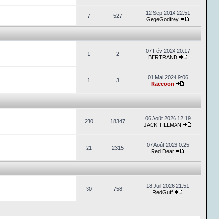
12 Sep 2014 22:51
7
527
GegeGodfrey
07 Fév 2024 20:17
1
2
BERTRAND
01 Mai 2024 9:06
1
3
Raccoon
06 Août 2026 12:19
230
18347
JACK TILLMAN
07 Août 2026 0:25
21
2315
Red Dear
18 Juil 2026 21:51
30
758
RedGuff