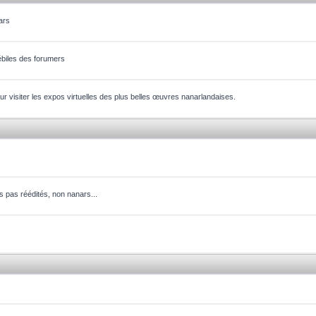
ars
ébiles des forumers
our visiter les expos virtuelles des plus belles œuvres nanarlandaises.
ms pas réédités, non nanars...