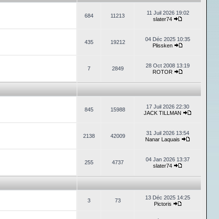
11 Juil 2026 19:02
684
11213
slater74
04 Déc 2025 10:35
435
19212
Plissken
28 Oct 2008 13:19
7
2849
ROTOR
17 Juil 2026 22:30
845
15988
JACK TILLMAN
31 Juil 2026 13:54
2138
42009
Nanar Laquais
04 Jan 2026 13:37
255
4737
slater74
13 Déc 2025 14:25
3
73
Pictoris