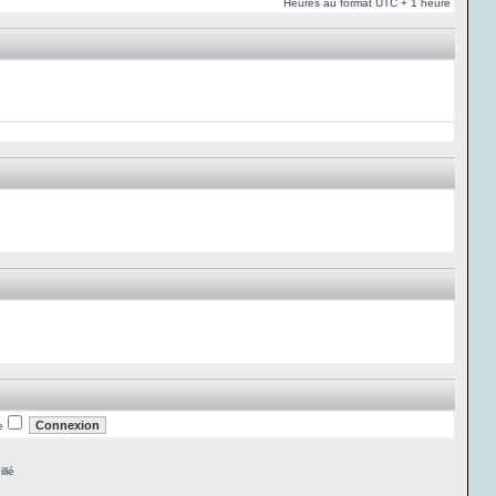
Heures au format UTC + 1 heure
e
llé