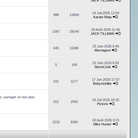
JACK TILLMAN
19 Juil 2026 12:04
988
12849
Karate Ninja
05 Août 2026 11:46
1067
29140
JACK TILLMAN
15 Juin 2026 9:49
645
11086
Mornagest
22 Juin 2016 8:26
5
168
SteveCook
17 Jan 2026 17:07
241
1177
Bobysixkiller
, partager un bon plan,
16 Juil 2026 19:25
312
2592
Pictoris
02 Août 2026 9:15
1232
9365
Mike Hunter