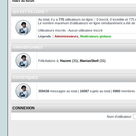
Index du forum
QUI EST EN LIGNE ?
Au total, il y a
775
utilisateurs en ligne :: 0 inscrit, 0 invisible et 77
Le nombre maximum d’utilisateurs en ligne simultanément a été de
Utilisateurs inscrits : Aucun utilisateur inscrit
Légende ::
Administrateurs
,
Modérateurs globaux
ANNIVERSAIRES
Félicitations à:
Hazem
(31),
ManiaxSkell
(31)
STATISTIQUES
359438
messages au total |
16087
sujets au total |
6960
membres au
CONNEXION
Nom d’utilisateur: