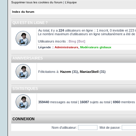
Supprimer tous les cookies du forum
|
L’équipe
Index du forum
QUI EST EN LIGNE ?
Au total, il y a
224
utilisateurs en ligne :: 1 inscrit, 0 invisible et 22
Le nombre maximum d’utilisateurs en ligne simultanément a été de
Utilisateurs inscrits :
Bing [Bot]
Légende ::
Administrateurs
,
Modérateurs globaux
ANNIVERSAIRES
Félicitations à:
Hazem
(31),
ManiaxSkell
(31)
STATISTIQUES
359440
messages au total |
16087
sujets au total |
6960
membres au
CONNEXION
Nom d’utilisateur:
Mot de passe: