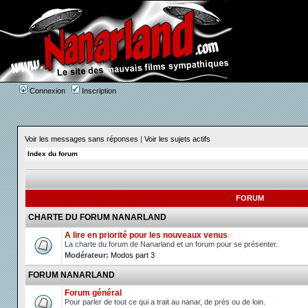
Connexion
Inscription
Voir les messages sans réponses
|
Voir les sujets actifs
Index du forum
FORUM
CHARTE DU FORUM NANARLAND
A lire en priorité pour les nouveaux venus
La charte du forum de Nanarland et un forum pour se présenter.
Modérateur:
Modos part 3
FORUM NANARLAND
Forum général
Pour parler de tout ce qui a trait au nanar, de près ou de loin.