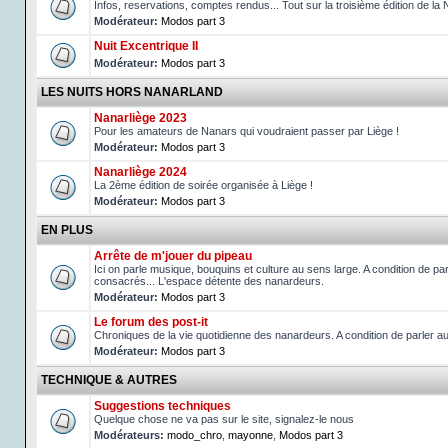
Infos, reservations, comptes rendus... Tout sur la troisième édition de la 
Modérateur:
Modos part 3
Nuit Excentrique II
Modérateur:
Modos part 3
LES NUITS HORS NANARLAND
Nanarliège 2023
Pour les amateurs de Nanars qui voudraient passer par Liège !
Modérateur:
Modos part 3
Nanarliège 2024
La 2ème édition de soirée organisée à Liège !
Modérateur:
Modos part 3
EN PLUS
Arrête de m'jouer du pipeau
Ici on parle musique, bouquins et culture au sens large. A condition de p
consacrés... L'espace détente des nanardeurs.
Modérateur:
Modos part 3
Le forum des post-it
Chroniques de la vie quotidienne des nanardeurs. A condition de parler 
Modérateur:
Modos part 3
TECHNIQUE & AUTRES
Suggestions techniques
Quelque chose ne va pas sur le site, signalez-le nous
Modérateurs:
modo_chro
,
mayonne
,
Modos part 3