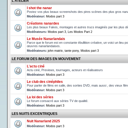
L'ATELIER
I shot the nanar
Postez vos plus beaux screenshots des pires scènes des plus gros nan
Modérateur:
Modos part 3
Créations nanardes
Les plus beaux Fakes, montages et autres trucs imaginés par les plus d
Modérateurs:
Modos part 3
,
Les Modos Part 2
Le Musée Nanarlandais
Parce que le forum est en constante ébullition créative, un voici un lieu po
œuvres nanarlandaises.
Modérateurs:
john matrix
,
tante pony
,
Modos part 3
LE FORUM DES IMAGES EN MOUVEMENT
L'actu ciné
Actu ciné, Previews, tournages, acteurs et réalisateurs
Modérateur:
Modos part 3
Le club des cinéphiles
Pour parler de films en salle, des sorties DVD, mais aussi , des vieux fil
Modérateur:
Modos part 3
La loi des séries
Le forum consacré aux séries TV de qualité.
Modérateur:
Modos part 3
LES NUITS EXCENTRIQUES
Nuit Nanarland 2025
Modérateur:
Modos part 3