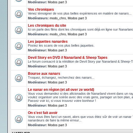
Modérateur:
Modos part 3
Vos chroniques
Venez témoigner de vos plus belles expériences en matière de nanars...
Modérateurs:
modo_chro
,
Modos part 3
Les chroniques du site
Ici on parle des films dont les chroniques sont déjà en ligne sur Nanarlan
Modérateurs:
modo_chro
,
Modos part 3
Les jaquettes nanardes
Postez les scans de vos plus belles jaquettes.
Modérateur:
Modos part 3
Devil Story en DVD // Nanarland & Sheep Tapes
Le forum consacré à la réédition de Devil Story par Nanarland & Sheep-
Modérateur:
Modos part 3
Bourse aux nanars
Troquez, échangez, recherchez des nanars...
Modérateur:
Modos part 3
Le nanar en région (et all over ze world)
Vous vous demandez si des aficionados de Nanarland vivent dans un r
voulez organiser une soirée avec des vrais gens, partager un bon plan, 
Passez voir ici, si vous trouvez votre bonheur !
Modérateur:
Modos part 3
On s'est fait avoir
Vous vous êtes farci un navet, alors que vous étiez sûr de voir un nanar
nanardeurs de faire la même erreur...
Modérateur:
Modos part 3