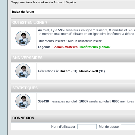
Supprimer tous les cookies du forum
|
L’équipe
Index du forum
QUI EST EN LIGNE ?
Au total, il y a
595
utilisateurs en ligne :: 0 inscrit, 0 invisible et 59
Le nombre maximum d’utilisateurs en ligne simultanément a été de
Utilisateurs inscrits : Aucun utilisateur inscrit
Légende ::
Administrateurs
,
Modérateurs globaux
ANNIVERSAIRES
Félicitations à:
Hazem
(31),
ManiaxSkell
(31)
STATISTIQUES
359438
messages au total |
16087
sujets au total |
6960
membres au
CONNEXION
Nom d’utilisateur:
Mot de passe: