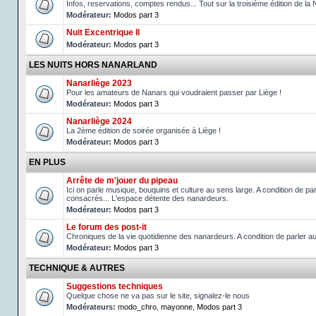
Infos, reservations, comptes rendus... Tout sur la troisième édition de la 
Modérateur:
Modos part 3
Nuit Excentrique II
Modérateur:
Modos part 3
LES NUITS HORS NANARLAND
Nanarliège 2023
Pour les amateurs de Nanars qui voudraient passer par Liège !
Modérateur:
Modos part 3
Nanarliège 2024
La 2ème édition de soirée organisée à Liège !
Modérateur:
Modos part 3
EN PLUS
Arrête de m'jouer du pipeau
Ici on parle musique, bouquins et culture au sens large. A condition de p
consacrés... L'espace détente des nanardeurs.
Modérateur:
Modos part 3
Le forum des post-it
Chroniques de la vie quotidienne des nanardeurs. A condition de parler 
Modérateur:
Modos part 3
TECHNIQUE & AUTRES
Suggestions techniques
Quelque chose ne va pas sur le site, signalez-le nous
Modérateurs:
modo_chro
,
mayonne
,
Modos part 3