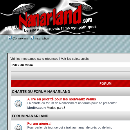
Connexion
Inscription
Voir les messages sans réponses
|
Voir les sujets actifs
Index du forum
FORUM
CHARTE DU FORUM NANARLAND
A lire en priorité pour les nouveaux venus
La charte du forum de Nanarland et un forum pour se présenter.
Modérateur:
Modos part 3
FORUM NANARLAND
Forum général
Pour parler de tout ce qui a trait au nanar, de près ou de loin.