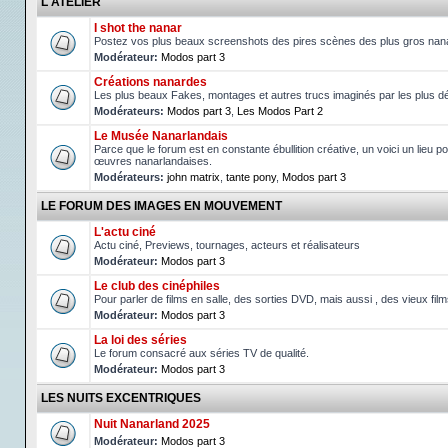
L'ATELIER
I shot the nanar
Postez vos plus beaux screenshots des pires scènes des plus gros nan
Modérateur:
Modos part 3
Créations nanardes
Les plus beaux Fakes, montages et autres trucs imaginés par les plus d
Modérateurs:
Modos part 3
,
Les Modos Part 2
Le Musée Nanarlandais
Parce que le forum est en constante ébullition créative, un voici un lieu po
œuvres nanarlandaises.
Modérateurs:
john matrix
,
tante pony
,
Modos part 3
LE FORUM DES IMAGES EN MOUVEMENT
L'actu ciné
Actu ciné, Previews, tournages, acteurs et réalisateurs
Modérateur:
Modos part 3
Le club des cinéphiles
Pour parler de films en salle, des sorties DVD, mais aussi , des vieux fil
Modérateur:
Modos part 3
La loi des séries
Le forum consacré aux séries TV de qualité.
Modérateur:
Modos part 3
LES NUITS EXCENTRIQUES
Nuit Nanarland 2025
Modérateur:
Modos part 3