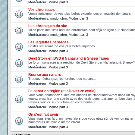
Modérateur:
Modos part 3
Vos chroniques
Venez témoigner de vos plus belles expériences en matière de nanars...
Modérateurs:
modo_chro
,
Modos part 3
Les chroniques du site
Ici on parle des films dont les chroniques sont déjà en ligne sur Nanarlan
Modérateurs:
modo_chro
,
Modos part 3
Les jaquettes nanardes
Postez les scans de vos plus belles jaquettes.
Modérateur:
Modos part 3
Devil Story en DVD // Nanarland & Sheep Tapes
Le forum consacré à la réédition de Devil Story par Nanarland & Sheep-
Modérateur:
Modos part 3
Bourse aux nanars
Troquez, échangez, recherchez des nanars...
Modérateur:
Modos part 3
Le nanar en région (et all over ze world)
Vous vous demandez si des aficionados de Nanarland vivent dans un r
voulez organiser une soirée avec des vrais gens, partager un bon plan, 
Passez voir ici, si vous trouvez votre bonheur !
Modérateur:
Modos part 3
On s'est fait avoir
Vous vous êtes farci un navet, alors que vous étiez sûr de voir un nanar
nanardeurs de faire la même erreur...
Modérateur:
Modos part 3