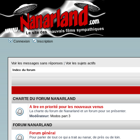
Connexion
Inscription
Voir les messages sans réponses
|
Voir les sujets actifs
Index du forum
CHARTE DU FORUM NANARLAND
A lire en priorité pour les nouveaux venus
La charte du forum de Nanarland et un forum pour se présenter.
Modérateur:
Modos part 3
FORUM NANARLAND
Forum général
Pour parler de tout ce qui a trait au nanar, de près ou de loin.