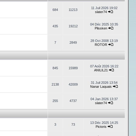
11 Juil 2026 19:02
684
11213
slater74
04 Déc 2025 10:35
435
19212
Plissken
28 Oct 2008 13:19
7
2849
ROTOR
07 Août 2026 16:22
845
15989
ANILIL21
31 Juil 2026 13:54
2138
42009
Nanar Laquais
04 Jan 2026 13:37
255
4737
slater74
13 Déc 2025 14:25
3
73
Pictoris