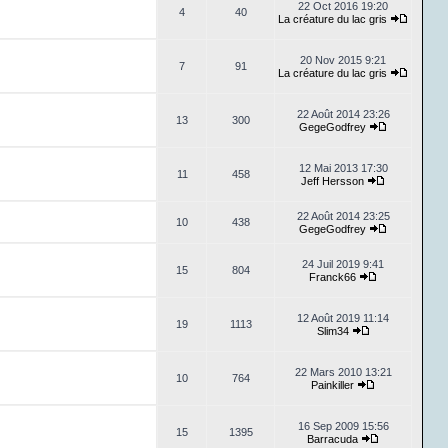
22 Oct 2016 19:20
4
40
La créature du lac gris
20 Nov 2015 9:21
7
91
La créature du lac gris
22 Août 2014 23:26
13
300
GegeGodfrey
12 Mai 2013 17:30
11
458
Jeff Hersson
22 Août 2014 23:25
10
438
GegeGodfrey
24 Juil 2019 9:41
15
804
Franck66
12 Août 2019 11:14
19
1113
Slim34
22 Mars 2010 13:21
10
764
Painkiller
16 Sep 2009 15:56
15
1395
Barracuda