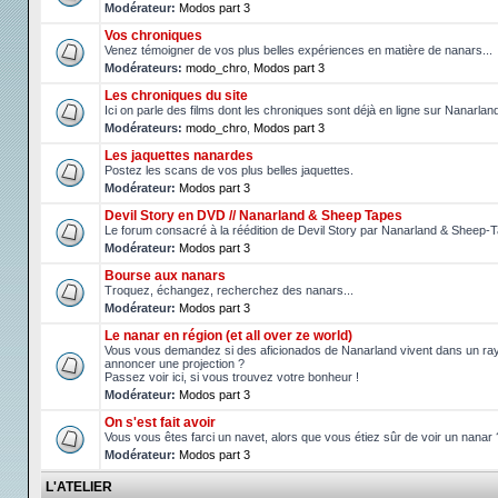
Modérateur:
Modos part 3
Vos chroniques
Venez témoigner de vos plus belles expériences en matière de nanars...
Modérateurs:
modo_chro
,
Modos part 3
Les chroniques du site
Ici on parle des films dont les chroniques sont déjà en ligne sur Nanarlan
Modérateurs:
modo_chro
,
Modos part 3
Les jaquettes nanardes
Postez les scans de vos plus belles jaquettes.
Modérateur:
Modos part 3
Devil Story en DVD // Nanarland & Sheep Tapes
Le forum consacré à la réédition de Devil Story par Nanarland & Sheep-
Modérateur:
Modos part 3
Bourse aux nanars
Troquez, échangez, recherchez des nanars...
Modérateur:
Modos part 3
Le nanar en région (et all over ze world)
Vous vous demandez si des aficionados de Nanarland vivent dans un ray
annoncer une projection ?
Passez voir ici, si vous trouvez votre bonheur !
Modérateur:
Modos part 3
On s'est fait avoir
Vous vous êtes farci un navet, alors que vous étiez sûr de voir un nanar 
Modérateur:
Modos part 3
L'ATELIER