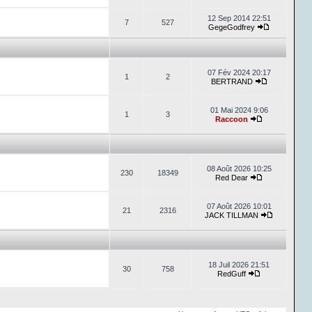
12 Sep 2014 22:51
7
527
GegeGodfrey
07 Fév 2024 20:17
1
2
BERTRAND
01 Mai 2024 9:06
1
3
Raccoon
08 Août 2026 10:25
230
18349
Red Dear
07 Août 2026 10:01
21
2316
JACK TILLMAN
18 Juil 2026 21:51
30
758
RedGuff