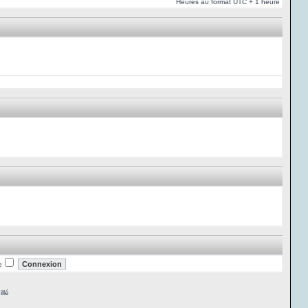
Heures au format UTC + 1 heure
e
llé