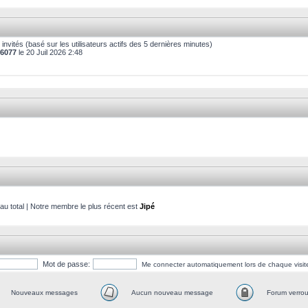
198 invités (basé sur les utilisateurs actifs des 5 dernières minutes)
6077
le 20 Juil 2026 2:48
 total | Notre membre le plus récent est
Jipé
Mot de passe:
Me connecter automatiquement lors de chaque visit
Nouveaux messages
Aucun nouveau message
Forum verroui