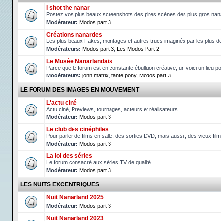
I shot the nanar
Postez vos plus beaux screenshots des pires scènes des plus gros nan
Modérateur:
Modos part 3
Créations nanardes
Les plus beaux Fakes, montages et autres trucs imaginés par les plus d
Modérateurs:
Modos part 3
,
Les Modos Part 2
Le Musée Nanarlandais
Parce que le forum est en constante ébullition créative, un voici un lieu p
Modérateurs:
john matrix
,
tante pony
,
Modos part 3
LE FORUM DES IMAGES EN MOUVEMENT
L'actu ciné
Actu ciné, Previews, tournages, acteurs et réalisateurs
Modérateur:
Modos part 3
Le club des cinéphiles
Pour parler de films en salle, des sorties DVD, mais aussi , des vieux fil
Modérateur:
Modos part 3
La loi des séries
Le forum consacré aux séries TV de qualité.
Modérateur:
Modos part 3
LES NUITS EXCENTRIQUES
Nuit Nanarland 2025
Modérateur:
Modos part 3
Nuit Nanarland 2023