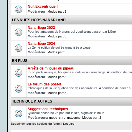
Nuit Excentrique II
Modérateur:
Modos part 3
LES NUITS HORS NANARLAND
Nanarliège 2023
Pour les amateurs de Nanars qui voudraient passer par Liège !
Modérateur:
Modos part 3
Nanarliège 2024
La 2ème édition de soirée organisée à Liège !
Modérateur:
Modos part 3
EN PLUS
Arrête de m'jouer du pipeau
Ici on parle musique, bouquins et culture au sens large. A condition de 
Modérateur:
Modos part 3
Le forum des post-it
Chroniques de la vie quotidienne des nanardeurs. A condition de parler 
Modérateur:
Modos part 3
TECHNIQUE & AUTRES
Suggestions techniques
Quelque chose ne va pas sur le site, signalez-le nous
Modérateurs:
modo_chro
,
mayonne
,
Modos part 3
Supprimer tous les cookies du forum
|
L’équipe