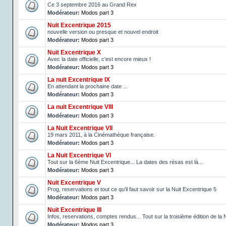
Ce 3 septembre 2016 au Grand Rex
Modérateur:
Modos part 3
Nuit Excentrique 2015
nouvelle version ou presque et nouvel endroit
Modérateur:
Modos part 3
Nuit Excentrique X
Avec la date officielle, c'est encore mieux !
Modérateur:
Modos part 3
La nuit Excentrique IX
En attendant la prochaine date ...
Modérateur:
Modos part 3
La nuit Excentrique VIII
Modérateur:
Modos part 3
La Nuit Excentrique VII
19 mars 2011, à la Cinémathèque française.
Modérateur:
Modos part 3
La Nuit Excentrique VI
Tout sur la 6ème Nuit Excentrique... La dates des résas est là...
Modérateur:
Modos part 3
Nuit Excentrique V
Prog, reservations et tout ce qu'il faut savoir sur la Nuit Excentrique 5
Modérateur:
Modos part 3
Nuit Excentrique III
Infos, reservations, comptes rendus... Tout sur la troisième édition de la 
Modérateur:
Modos part 3