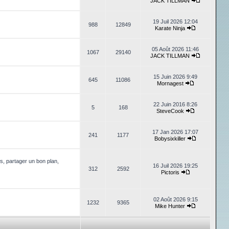
JACK TILLMAN
19 Juil 2026 12:04
988
12849
Karate Ninja
05 Août 2026 11:46
1067
29140
JACK TILLMAN
15 Juin 2026 9:49
645
11086
Mornagest
22 Juin 2016 8:26
5
168
SteveCook
17 Jan 2026 17:07
241
1177
Bobysixkiller
, partager un bon plan,
16 Juil 2026 19:25
312
2592
Pictoris
02 Août 2026 9:15
1232
9365
Mike Hunter