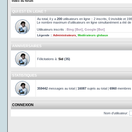
Index du forum
QUI EST EN LIGNE ?
Au total, il y a
200
utilisateurs en ligne :: 2 inscrits, 0 invisible et 
Le nombre maximum d’utilisateurs en ligne simultanément a été de
Utilisateurs inscrits :
Bing [Bot]
,
Google [Bot]
Légende ::
Administrateurs
,
Modérateurs globaux
ANNIVERSAIRES
Félicitations à:
Sid
(35)
STATISTIQUES
359442
messages au total |
16087
sujets au total |
6960
membres au
CONNEXION
Nom d’utilisateur: