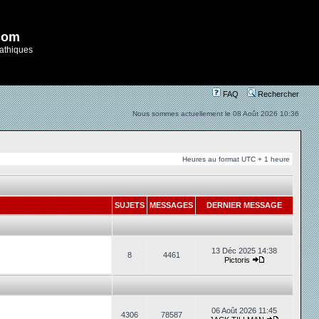
com
athiques
FAQ
Rechercher
Nous sommes actuellement le 08 Août 2026 10:36
Heures au format UTC + 1 heure
SUJETS
MESSAGES
DERNIER MESSAGE
13 Déc 2025 14:38
8
4461
Pictoris
06 Août 2026 11:45
4306
78587