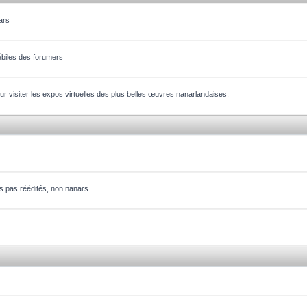
ars
ébiles des forumers
our visiter les expos virtuelles des plus belles œuvres nanarlandaises.
ms pas réédités, non nanars...