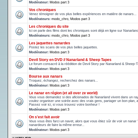
Modérateur:
Modos part 3
Vos chroniques
Venez témoigner de vos plus belles expériences en matière de nanars...
Modérateurs:
modo_chro
,
Modos part 3
Les chroniques du site
Ici on parle des films dont les chroniques sont déjà en ligne sur Nanarlan
Modérateurs:
modo_chro
,
Modos part 3
Les jaquettes nanardes
Postez les scans de vos plus belles jaquettes.
Modérateur:
Modos part 3
Devil Story en DVD // Nanarland & Sheep Tapes
Le forum consacré à la réédition de Devil Story par Nanarland & Sheep-
Modérateur:
Modos part 3
Bourse aux nanars
Troquez, échangez, recherchez des nanars...
Modérateur:
Modos part 3
Le nanar en région (et all over ze world)
Vous vous demandez si des aficionados de Nanarland vivent dans un r
voulez organiser une soirée avec des vrais gens, partager un bon plan, 
Passez voir ici, si vous trouvez votre bonheur !
Modérateur:
Modos part 3
On s'est fait avoir
Vous vous êtes farci un navet, alors que vous étiez sûr de voir un nanar
nanardeurs de faire la même erreur...
Modérateur:
Modos part 3