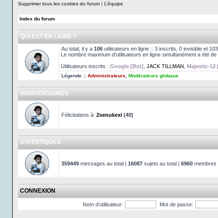
Supprimer tous les cookies du forum
|
L’équipe
Index du forum
QUI EST EN LIGNE ?
Au total, il y a
106
utilisateurs en ligne :: 3 inscrits, 0 invisible et 
Le nombre maximum d’utilisateurs en ligne simultanément a été de
Utilisateurs inscrits :
Google [Bot]
,
JACK TILLMAN
,
Majestic-12 
Légende ::
Administrateurs
,
Modérateurs globaux
ANNIVERSAIRES
Félicitations à:
2senukexi
(40)
STATISTIQUES
359449
messages au total |
16087
sujets au total |
6960
membres au
CONNEXION
Nom d’utilisateur:
Mot de passe: