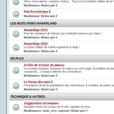
Infos, reservations, comptes rendus... Tout sur la troisième édition de la 
Modérateur:
Modos part 3
Nuit Excentrique II
Modérateur:
Modos part 3
LES NUITS HORS NANARLAND
Nanarliège 2023
Pour les amateurs de Nanars qui voudraient passer par Liège !
Modérateur:
Modos part 3
Nanarliège 2024
La 2ème édition de soirée organisée à Liège !
Modérateur:
Modos part 3
EN PLUS
Arrête de m'jouer du pipeau
Ici on parle musique, bouquins et culture au sens large. A condition de p
consacrés... L'espace détente des nanardeurs.
Modérateur:
Modos part 3
Le forum des post-it
Chroniques de la vie quotidienne des nanardeurs. A condition de parler 
Modérateur:
Modos part 3
TECHNIQUE & AUTRES
Suggestions techniques
Quelque chose ne va pas sur le site, signalez-le nous
Modérateurs:
modo_chro
,
mayonne
,
Modos part 3