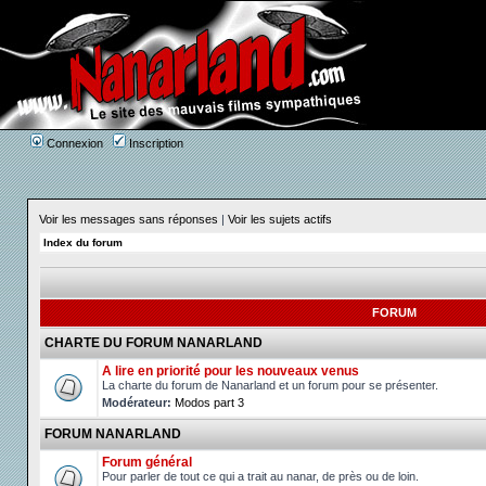
Connexion
Inscription
Voir les messages sans réponses
|
Voir les sujets actifs
Index du forum
FORUM
CHARTE DU FORUM NANARLAND
A lire en priorité pour les nouveaux venus
La charte du forum de Nanarland et un forum pour se présenter.
Modérateur:
Modos part 3
FORUM NANARLAND
Forum général
Pour parler de tout ce qui a trait au nanar, de près ou de loin.