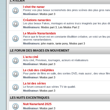
L'ATELIER
I shot the nanar
Postez vos plus beaux screenshots des pires scènes des plus gros nan
Modérateur:
Modos part 3
Créations nanardes
Les plus beaux Fakes, montages et autres trucs imaginés par les plus d
Modérateurs:
Modos part 3
,
Les Modos Part 2
Le Musée Nanarlandais
Parce que le forum est en constante ébullition créative, un voici un lieu po
œuvres nanarlandaises.
Modérateurs:
john matrix
,
tante pony
,
Modos part 3
LE FORUM DES IMAGES EN MOUVEMENT
L'actu ciné
Actu ciné, Previews, tournages, acteurs et réalisateurs
Modérateur:
Modos part 3
Le club des cinéphiles
Pour parler de films en salle, des sorties DVD, mais aussi , des vieux fil
Modérateur:
Modos part 3
La loi des séries
Le forum consacré aux séries TV de qualité.
Modérateur:
Modos part 3
LES NUITS EXCENTRIQUES
Nuit Nanarland 2025
Modérateur:
Modos part 3