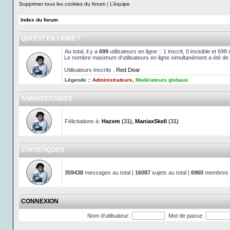
Supprimer tous les cookies du forum
|
L’équipe
Index du forum
QUI EST EN LIGNE ?
Au total, il y a
699
utilisateurs en ligne :: 1 inscrit, 0 invisible et 69
Le nombre maximum d’utilisateurs en ligne simultanément a été de
Utilisateurs inscrits :
Red Dear
Légende ::
Administrateurs
,
Modérateurs globaux
ANNIVERSAIRES
Félicitations à:
Hazem
(31),
ManiaxSkell
(31)
STATISTIQUES
359438
messages au total |
16087
sujets au total |
6960
membres au
CONNEXION
Nom d’utilisateur:
Mot de passe: