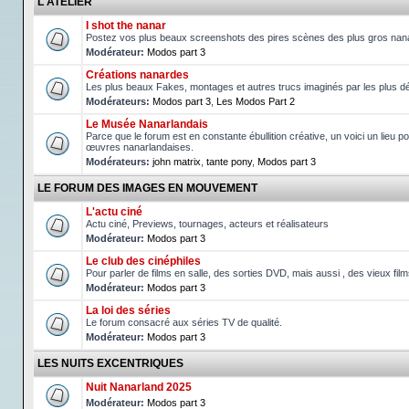
L'ATELIER
I shot the nanar
Postez vos plus beaux screenshots des pires scènes des plus gros nan
Modérateur:
Modos part 3
Créations nanardes
Les plus beaux Fakes, montages et autres trucs imaginés par les plus d
Modérateurs:
Modos part 3
,
Les Modos Part 2
Le Musée Nanarlandais
Parce que le forum est en constante ébullition créative, un voici un lieu po
œuvres nanarlandaises.
Modérateurs:
john matrix
,
tante pony
,
Modos part 3
LE FORUM DES IMAGES EN MOUVEMENT
L'actu ciné
Actu ciné, Previews, tournages, acteurs et réalisateurs
Modérateur:
Modos part 3
Le club des cinéphiles
Pour parler de films en salle, des sorties DVD, mais aussi , des vieux fil
Modérateur:
Modos part 3
La loi des séries
Le forum consacré aux séries TV de qualité.
Modérateur:
Modos part 3
LES NUITS EXCENTRIQUES
Nuit Nanarland 2025
Modérateur:
Modos part 3