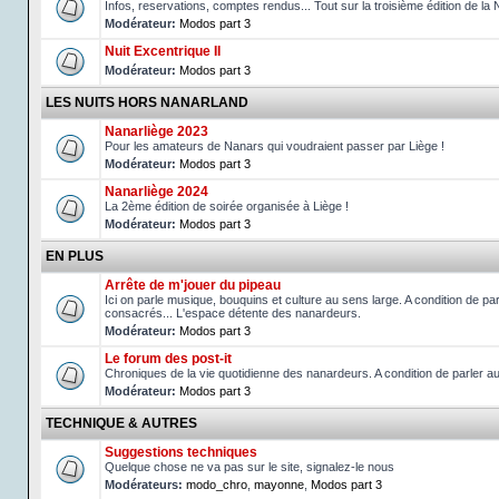
Infos, reservations, comptes rendus... Tout sur la troisième édition de la 
Modérateur:
Modos part 3
Nuit Excentrique II
Modérateur:
Modos part 3
LES NUITS HORS NANARLAND
Nanarliège 2023
Pour les amateurs de Nanars qui voudraient passer par Liège !
Modérateur:
Modos part 3
Nanarliège 2024
La 2ème édition de soirée organisée à Liège !
Modérateur:
Modos part 3
EN PLUS
Arrête de m'jouer du pipeau
Ici on parle musique, bouquins et culture au sens large. A condition de p
consacrés... L'espace détente des nanardeurs.
Modérateur:
Modos part 3
Le forum des post-it
Chroniques de la vie quotidienne des nanardeurs. A condition de parler 
Modérateur:
Modos part 3
TECHNIQUE & AUTRES
Suggestions techniques
Quelque chose ne va pas sur le site, signalez-le nous
Modérateurs:
modo_chro
,
mayonne
,
Modos part 3