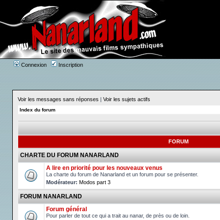
Connexion
Inscription
Voir les messages sans réponses
|
Voir les sujets actifs
Index du forum
FORUM
CHARTE DU FORUM NANARLAND
A lire en priorité pour les nouveaux venus
La charte du forum de Nanarland et un forum pour se présenter.
Modérateur:
Modos part 3
FORUM NANARLAND
Forum général
Pour parler de tout ce qui a trait au nanar, de près ou de loin.