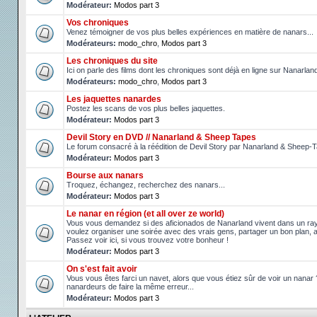
Modérateur:
Modos part 3
Vos chroniques
Venez témoigner de vos plus belles expériences en matière de nanars...
Modérateurs:
modo_chro
,
Modos part 3
Les chroniques du site
Ici on parle des films dont les chroniques sont déjà en ligne sur Nanarlan
Modérateurs:
modo_chro
,
Modos part 3
Les jaquettes nanardes
Postez les scans de vos plus belles jaquettes.
Modérateur:
Modos part 3
Devil Story en DVD // Nanarland & Sheep Tapes
Le forum consacré à la réédition de Devil Story par Nanarland & Sheep-
Modérateur:
Modos part 3
Bourse aux nanars
Troquez, échangez, recherchez des nanars...
Modérateur:
Modos part 3
Le nanar en région (et all over ze world)
Vous vous demandez si des aficionados de Nanarland vivent dans un r
voulez organiser une soirée avec des vrais gens, partager un bon plan, 
Passez voir ici, si vous trouvez votre bonheur !
Modérateur:
Modos part 3
On s'est fait avoir
Vous vous êtes farci un navet, alors que vous étiez sûr de voir un nanar
nanardeurs de faire la même erreur...
Modérateur:
Modos part 3