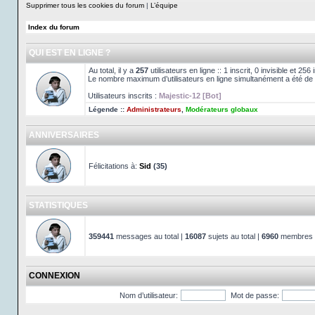
Supprimer tous les cookies du forum
|
L’équipe
Index du forum
QUI EST EN LIGNE ?
Au total, il y a
257
utilisateurs en ligne :: 1 inscrit, 0 invisible et 25
Le nombre maximum d’utilisateurs en ligne simultanément a été de
Utilisateurs inscrits :
Majestic-12 [Bot]
Légende ::
Administrateurs
,
Modérateurs globaux
ANNIVERSAIRES
Félicitations à:
Sid
(35)
STATISTIQUES
359441
messages au total |
16087
sujets au total |
6960
membres au
CONNEXION
Nom d’utilisateur:
Mot de passe: