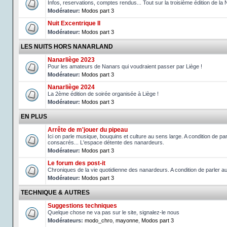
Infos, reservations, comptes rendus... Tout sur la troisième édition de la 
Modérateur:
Modos part 3
Nuit Excentrique II
Modérateur:
Modos part 3
LES NUITS HORS NANARLAND
Nanarliège 2023
Pour les amateurs de Nanars qui voudraient passer par Liège !
Modérateur:
Modos part 3
Nanarliège 2024
La 2ème édition de soirée organisée à Liège !
Modérateur:
Modos part 3
EN PLUS
Arrête de m'jouer du pipeau
Ici on parle musique, bouquins et culture au sens large. A condition de p
consacrés... L'espace détente des nanardeurs.
Modérateur:
Modos part 3
Le forum des post-it
Chroniques de la vie quotidienne des nanardeurs. A condition de parler 
Modérateur:
Modos part 3
TECHNIQUE & AUTRES
Suggestions techniques
Quelque chose ne va pas sur le site, signalez-le nous
Modérateurs:
modo_chro
,
mayonne
,
Modos part 3