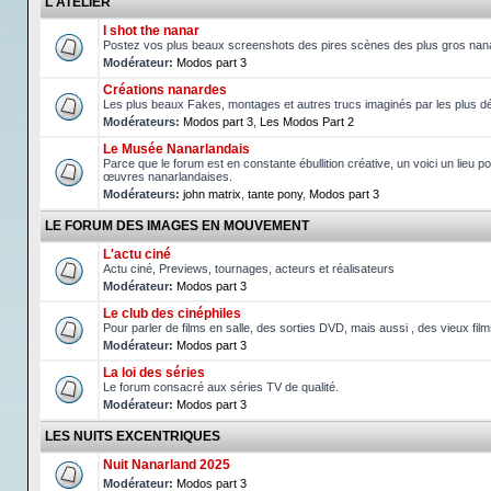
L'ATELIER
I shot the nanar
Postez vos plus beaux screenshots des pires scènes des plus gros nan
Modérateur:
Modos part 3
Créations nanardes
Les plus beaux Fakes, montages et autres trucs imaginés par les plus d
Modérateurs:
Modos part 3
,
Les Modos Part 2
Le Musée Nanarlandais
Parce que le forum est en constante ébullition créative, un voici un lieu po
œuvres nanarlandaises.
Modérateurs:
john matrix
,
tante pony
,
Modos part 3
LE FORUM DES IMAGES EN MOUVEMENT
L'actu ciné
Actu ciné, Previews, tournages, acteurs et réalisateurs
Modérateur:
Modos part 3
Le club des cinéphiles
Pour parler de films en salle, des sorties DVD, mais aussi , des vieux fil
Modérateur:
Modos part 3
La loi des séries
Le forum consacré aux séries TV de qualité.
Modérateur:
Modos part 3
LES NUITS EXCENTRIQUES
Nuit Nanarland 2025
Modérateur:
Modos part 3