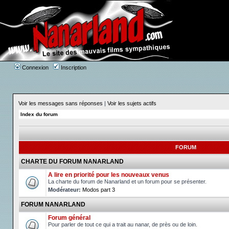
Connexion
Inscription
Voir les messages sans réponses
|
Voir les sujets actifs
Index du forum
FORUM
CHARTE DU FORUM NANARLAND
A lire en priorité pour les nouveaux venus
La charte du forum de Nanarland et un forum pour se présenter.
Modérateur:
Modos part 3
FORUM NANARLAND
Forum général
Pour parler de tout ce qui a trait au nanar, de près ou de loin.