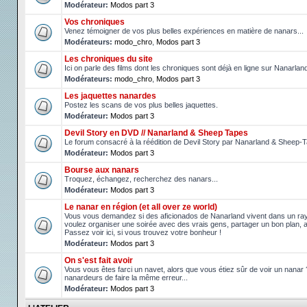
Modérateur:
Modos part 3
Vos chroniques
Venez témoigner de vos plus belles expériences en matière de nanars...
Modérateurs:
modo_chro
,
Modos part 3
Les chroniques du site
Ici on parle des films dont les chroniques sont déjà en ligne sur Nanarlan
Modérateurs:
modo_chro
,
Modos part 3
Les jaquettes nanardes
Postez les scans de vos plus belles jaquettes.
Modérateur:
Modos part 3
Devil Story en DVD // Nanarland & Sheep Tapes
Le forum consacré à la réédition de Devil Story par Nanarland & Sheep-
Modérateur:
Modos part 3
Bourse aux nanars
Troquez, échangez, recherchez des nanars...
Modérateur:
Modos part 3
Le nanar en région (et all over ze world)
Vous vous demandez si des aficionados de Nanarland vivent dans un r
voulez organiser une soirée avec des vrais gens, partager un bon plan, 
Passez voir ici, si vous trouvez votre bonheur !
Modérateur:
Modos part 3
On s'est fait avoir
Vous vous êtes farci un navet, alors que vous étiez sûr de voir un nanar
nanardeurs de faire la même erreur...
Modérateur:
Modos part 3