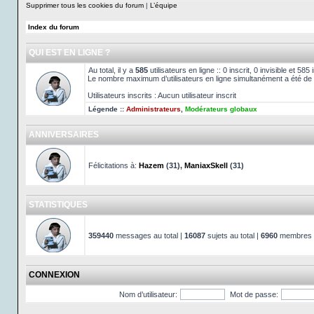
Supprimer tous les cookies du forum
|
L’équipe
Index du forum
QUI EST EN LIGNE ?
Au total, il y a
585
utilisateurs en ligne :: 0 inscrit, 0 invisible et 58
Le nombre maximum d’utilisateurs en ligne simultanément a été de
Utilisateurs inscrits : Aucun utilisateur inscrit
Légende ::
Administrateurs
,
Modérateurs globaux
ANNIVERSAIRES
Félicitations à:
Hazem
(31),
ManiaxSkell
(31)
STATISTIQUES
359440
messages au total |
16087
sujets au total |
6960
membres au
CONNEXION
Nom d’utilisateur:
Mot de passe: