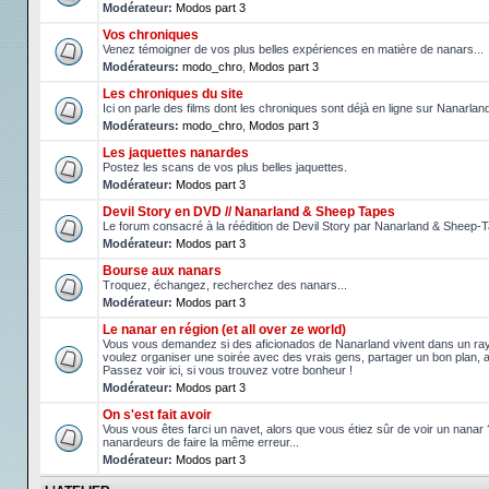
Modérateur:
Modos part 3
Vos chroniques
Venez témoigner de vos plus belles expériences en matière de nanars...
Modérateurs:
modo_chro
,
Modos part 3
Les chroniques du site
Ici on parle des films dont les chroniques sont déjà en ligne sur Nanarlan
Modérateurs:
modo_chro
,
Modos part 3
Les jaquettes nanardes
Postez les scans de vos plus belles jaquettes.
Modérateur:
Modos part 3
Devil Story en DVD // Nanarland & Sheep Tapes
Le forum consacré à la réédition de Devil Story par Nanarland & Sheep-
Modérateur:
Modos part 3
Bourse aux nanars
Troquez, échangez, recherchez des nanars...
Modérateur:
Modos part 3
Le nanar en région (et all over ze world)
Vous vous demandez si des aficionados de Nanarland vivent dans un r
voulez organiser une soirée avec des vrais gens, partager un bon plan, 
Passez voir ici, si vous trouvez votre bonheur !
Modérateur:
Modos part 3
On s'est fait avoir
Vous vous êtes farci un navet, alors que vous étiez sûr de voir un nanar
nanardeurs de faire la même erreur...
Modérateur:
Modos part 3