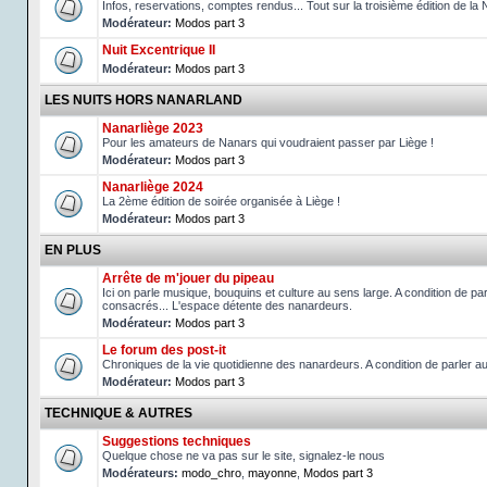
Infos, reservations, comptes rendus... Tout sur la troisième édition de la 
Modérateur:
Modos part 3
Nuit Excentrique II
Modérateur:
Modos part 3
LES NUITS HORS NANARLAND
Nanarliège 2023
Pour les amateurs de Nanars qui voudraient passer par Liège !
Modérateur:
Modos part 3
Nanarliège 2024
La 2ème édition de soirée organisée à Liège !
Modérateur:
Modos part 3
EN PLUS
Arrête de m'jouer du pipeau
Ici on parle musique, bouquins et culture au sens large. A condition de p
consacrés... L'espace détente des nanardeurs.
Modérateur:
Modos part 3
Le forum des post-it
Chroniques de la vie quotidienne des nanardeurs. A condition de parler 
Modérateur:
Modos part 3
TECHNIQUE & AUTRES
Suggestions techniques
Quelque chose ne va pas sur le site, signalez-le nous
Modérateurs:
modo_chro
,
mayonne
,
Modos part 3