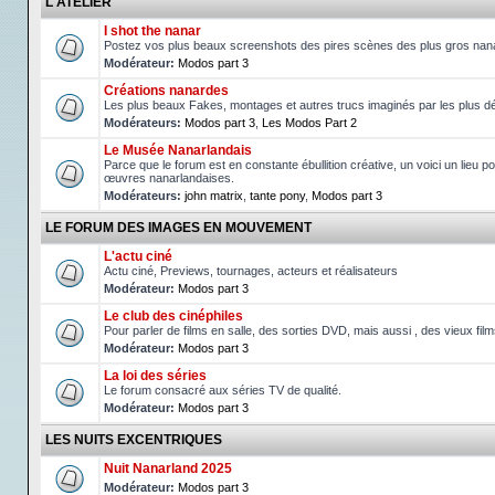
L'ATELIER
I shot the nanar
Postez vos plus beaux screenshots des pires scènes des plus gros nan
Modérateur:
Modos part 3
Créations nanardes
Les plus beaux Fakes, montages et autres trucs imaginés par les plus d
Modérateurs:
Modos part 3
,
Les Modos Part 2
Le Musée Nanarlandais
Parce que le forum est en constante ébullition créative, un voici un lieu po
œuvres nanarlandaises.
Modérateurs:
john matrix
,
tante pony
,
Modos part 3
LE FORUM DES IMAGES EN MOUVEMENT
L'actu ciné
Actu ciné, Previews, tournages, acteurs et réalisateurs
Modérateur:
Modos part 3
Le club des cinéphiles
Pour parler de films en salle, des sorties DVD, mais aussi , des vieux fil
Modérateur:
Modos part 3
La loi des séries
Le forum consacré aux séries TV de qualité.
Modérateur:
Modos part 3
LES NUITS EXCENTRIQUES
Nuit Nanarland 2025
Modérateur:
Modos part 3