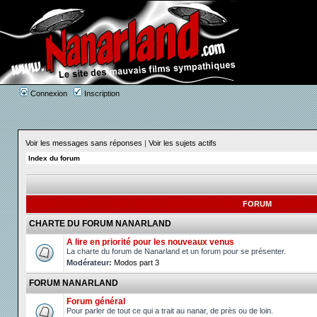
Connexion
Inscription
Voir les messages sans réponses
|
Voir les sujets actifs
Index du forum
FORUM
CHARTE DU FORUM NANARLAND
A lire en priorité pour les nouveaux venus
La charte du forum de Nanarland et un forum pour se présenter.
Modérateur:
Modos part 3
FORUM NANARLAND
Forum général
Pour parler de tout ce qui a trait au nanar, de près ou de loin.