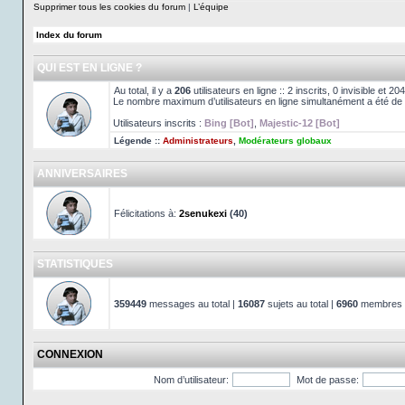
Supprimer tous les cookies du forum
|
L’équipe
Index du forum
QUI EST EN LIGNE ?
Au total, il y a
206
utilisateurs en ligne :: 2 inscrits, 0 invisible et 
Le nombre maximum d’utilisateurs en ligne simultanément a été de
Utilisateurs inscrits :
Bing [Bot]
,
Majestic-12 [Bot]
Légende ::
Administrateurs
,
Modérateurs globaux
ANNIVERSAIRES
Félicitations à:
2senukexi
(40)
STATISTIQUES
359449
messages au total |
16087
sujets au total |
6960
membres au
CONNEXION
Nom d’utilisateur:
Mot de passe: