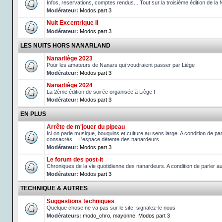
Infos, reservations, comptes rendus... Tout sur la troisième édition de la 
Modérateur:
Modos part 3
Nuit Excentrique II
Modérateur:
Modos part 3
LES NUITS HORS NANARLAND
Nanarliège 2023
Pour les amateurs de Nanars qui voudraient passer par Liège !
Modérateur:
Modos part 3
Nanarliège 2024
La 2ème édition de soirée organisée à Liège !
Modérateur:
Modos part 3
EN PLUS
Arrête de m'jouer du pipeau
Ici on parle musique, bouquins et culture au sens large. A condition de p
consacrés... L'espace détente des nanardeurs.
Modérateur:
Modos part 3
Le forum des post-it
Chroniques de la vie quotidienne des nanardeurs. A condition de parler 
Modérateur:
Modos part 3
TECHNIQUE & AUTRES
Suggestions techniques
Quelque chose ne va pas sur le site, signalez-le nous
Modérateurs:
modo_chro
,
mayonne
,
Modos part 3