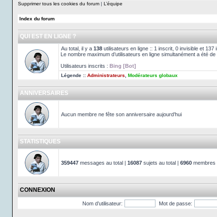
Supprimer tous les cookies du forum
|
L’équipe
Index du forum
QUI EST EN LIGNE ?
Au total, il y a
138
utilisateurs en ligne :: 1 inscrit, 0 invisible et 13
Le nombre maximum d’utilisateurs en ligne simultanément a été de
Utilisateurs inscrits :
Bing [Bot]
Légende ::
Administrateurs
,
Modérateurs globaux
ANNIVERSAIRES
Aucun membre ne fête son anniversaire aujourd’hui
STATISTIQUES
359447
messages au total |
16087
sujets au total |
6960
membres au
CONNEXION
Nom d’utilisateur:
Mot de passe: