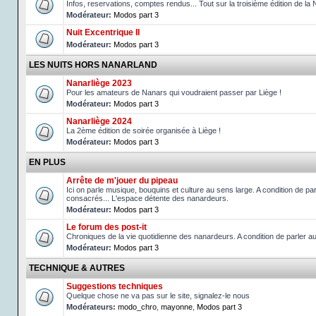
Infos, reservations, comptes rendus... Tout sur la troisième édition de la 
Modérateur:
Modos part 3
Nuit Excentrique II
Modérateur:
Modos part 3
LES NUITS HORS NANARLAND
Nanarliège 2023
Pour les amateurs de Nanars qui voudraient passer par Liège !
Modérateur:
Modos part 3
Nanarliège 2024
La 2ème édition de soirée organisée à Liège !
Modérateur:
Modos part 3
EN PLUS
Arrête de m'jouer du pipeau
Ici on parle musique, bouquins et culture au sens large. A condition de p
consacrés... L'espace détente des nanardeurs.
Modérateur:
Modos part 3
Le forum des post-it
Chroniques de la vie quotidienne des nanardeurs. A condition de parler 
Modérateur:
Modos part 3
TECHNIQUE & AUTRES
Suggestions techniques
Quelque chose ne va pas sur le site, signalez-le nous
Modérateurs:
modo_chro
,
mayonne
,
Modos part 3