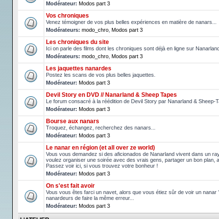
Modérateur:
Modos part 3
Vos chroniques
Venez témoigner de vos plus belles expériences en matière de nanars...
Modérateurs:
modo_chro
,
Modos part 3
Les chroniques du site
Ici on parle des films dont les chroniques sont déjà en ligne sur Nanarlan
Modérateurs:
modo_chro
,
Modos part 3
Les jaquettes nanardes
Postez les scans de vos plus belles jaquettes.
Modérateur:
Modos part 3
Devil Story en DVD // Nanarland & Sheep Tapes
Le forum consacré à la réédition de Devil Story par Nanarland & Sheep-
Modérateur:
Modos part 3
Bourse aux nanars
Troquez, échangez, recherchez des nanars...
Modérateur:
Modos part 3
Le nanar en région (et all over ze world)
Vous vous demandez si des aficionados de Nanarland vivent dans un r
voulez organiser une soirée avec des vrais gens, partager un bon plan, 
Passez voir ici, si vous trouvez votre bonheur !
Modérateur:
Modos part 3
On s'est fait avoir
Vous vous êtes farci un navet, alors que vous étiez sûr de voir un nanar
nanardeurs de faire la même erreur...
Modérateur:
Modos part 3