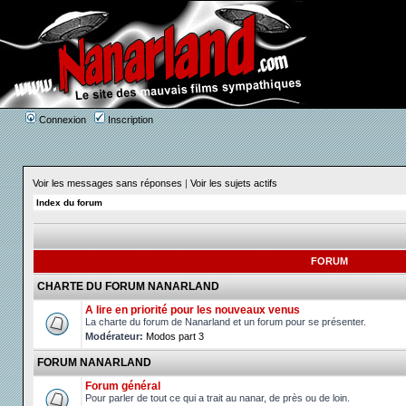
Connexion
Inscription
Voir les messages sans réponses
|
Voir les sujets actifs
Index du forum
FORUM
CHARTE DU FORUM NANARLAND
A lire en priorité pour les nouveaux venus
La charte du forum de Nanarland et un forum pour se présenter.
Modérateur:
Modos part 3
FORUM NANARLAND
Forum général
Pour parler de tout ce qui a trait au nanar, de près ou de loin.