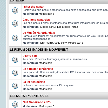
L'ATELIER
I shot the nanar
Postez vos plus beaux screenshots des pires scènes des plus gros nan
Modérateur:
Modos part 3
Créations nanardes
Les plus beaux Fakes, montages et autres trucs imaginés par les plus d
Modérateurs:
Modos part 3
,
Les Modos Part 2
Le Musée Nanarlandais
Parce que le forum est en constante ébullition créative, un voici un lieu po
œuvres nanarlandaises.
Modérateurs:
john matrix
,
tante pony
,
Modos part 3
LE FORUM DES IMAGES EN MOUVEMENT
L'actu ciné
Actu ciné, Previews, tournages, acteurs et réalisateurs
Modérateur:
Modos part 3
Le club des cinéphiles
Pour parler de films en salle, des sorties DVD, mais aussi , des vieux fil
Modérateur:
Modos part 3
La loi des séries
Le forum consacré aux séries TV de qualité.
Modérateur:
Modos part 3
LES NUITS EXCENTRIQUES
Nuit Nanarland 2025
Modérateur:
Modos part 3