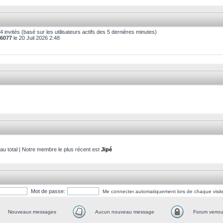
1284 invités (basé sur les utilisateurs actifs des 5 dernières minutes)
6077
le 20 Juil 2026 2:48
 total | Notre membre le plus récent est
Jipé
Mot de passe:
Me connecter automatiquement lors de chaque visit
Nouveaux messages
Aucun nouveau message
Forum verroui