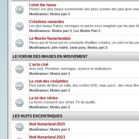
I shot the nanar
Postez vos plus beaux screenshots des pires scènes des plus gros nan
Modérateur:
Modos part 3
Créations nanardes
Les plus beaux Fakes, montages et autres trucs imaginés par les plus d
Modérateurs:
Modos part 3
,
Les Modos Part 2
Le Musée Nanarlandais
Parce que le forum est en constante ébullition créative, un voici un lieu p
Modérateurs:
john matrix
,
tante pony
,
Modos part 3
LE FORUM DES IMAGES EN MOUVEMENT
L'actu ciné
Actu ciné, Previews, tournages, acteurs et réalisateurs
Modérateur:
Modos part 3
Le club des cinéphiles
Pour parler de films en salle, des sorties DVD, mais aussi , des vieux fil
Modérateur:
Modos part 3
La loi des séries
Le forum consacré aux séries TV de qualité.
Modérateur:
Modos part 3
LES NUITS EXCENTRIQUES
Nuit Nanarland 2025
Modérateur:
Modos part 3
Nuit Nanarland 2023