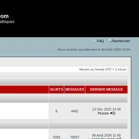
com
athiques
FAQ
Rechercher
Nous sommes actuellement le 06 Août 2026 12:04
Heures au format UTC + 1 heure
SUJETS
MESSAGES
DERNIER MESSAGE
13 Déc 2025 14:38
8
4461
Pictoris
06 Août 2026 11:45
4306
78587