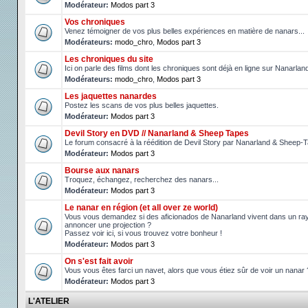
Modérateur:
Modos part 3
Vos chroniques
Venez témoigner de vos plus belles expériences en matière de nanars...
Modérateurs:
modo_chro
,
Modos part 3
Les chroniques du site
Ici on parle des films dont les chroniques sont déjà en ligne sur Nanarlan
Modérateurs:
modo_chro
,
Modos part 3
Les jaquettes nanardes
Postez les scans de vos plus belles jaquettes.
Modérateur:
Modos part 3
Devil Story en DVD // Nanarland & Sheep Tapes
Le forum consacré à la réédition de Devil Story par Nanarland & Sheep-
Modérateur:
Modos part 3
Bourse aux nanars
Troquez, échangez, recherchez des nanars...
Modérateur:
Modos part 3
Le nanar en région (et all over ze world)
Vous vous demandez si des aficionados de Nanarland vivent dans un ray
annoncer une projection ?
Passez voir ici, si vous trouvez votre bonheur !
Modérateur:
Modos part 3
On s'est fait avoir
Vous vous êtes farci un navet, alors que vous étiez sûr de voir un nanar 
Modérateur:
Modos part 3
L'ATELIER