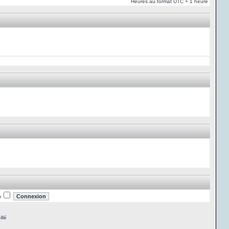
Heures au format UTC + 1 heure
e
llé