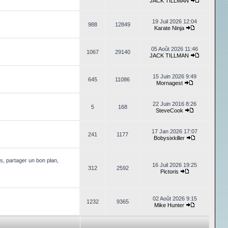
JACK TILLMAN
19 Juil 2026 12:04
988
12849
Karate Ninja
05 Août 2026 11:46
1067
29140
JACK TILLMAN
15 Juin 2026 9:49
645
11086
Mornagest
22 Juin 2016 8:26
5
168
SteveCook
17 Jan 2026 17:07
241
1177
Bobysixkiller
, partager un bon plan,
16 Juil 2026 19:25
312
2592
Pictoris
02 Août 2026 9:15
1232
9365
Mike Hunter