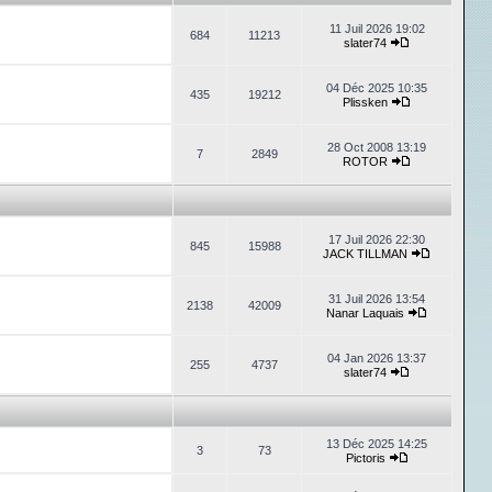
11 Juil 2026 19:02
684
11213
slater74
04 Déc 2025 10:35
435
19212
Plissken
28 Oct 2008 13:19
7
2849
ROTOR
17 Juil 2026 22:30
845
15988
JACK TILLMAN
31 Juil 2026 13:54
2138
42009
Nanar Laquais
04 Jan 2026 13:37
255
4737
slater74
13 Déc 2025 14:25
3
73
Pictoris