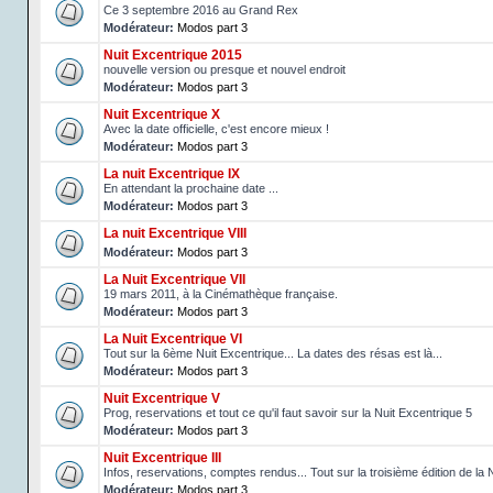
Ce 3 septembre 2016 au Grand Rex
Modérateur:
Modos part 3
Nuit Excentrique 2015
nouvelle version ou presque et nouvel endroit
Modérateur:
Modos part 3
Nuit Excentrique X
Avec la date officielle, c'est encore mieux !
Modérateur:
Modos part 3
La nuit Excentrique IX
En attendant la prochaine date ...
Modérateur:
Modos part 3
La nuit Excentrique VIII
Modérateur:
Modos part 3
La Nuit Excentrique VII
19 mars 2011, à la Cinémathèque française.
Modérateur:
Modos part 3
La Nuit Excentrique VI
Tout sur la 6ème Nuit Excentrique... La dates des résas est là...
Modérateur:
Modos part 3
Nuit Excentrique V
Prog, reservations et tout ce qu'il faut savoir sur la Nuit Excentrique 5
Modérateur:
Modos part 3
Nuit Excentrique III
Infos, reservations, comptes rendus... Tout sur la troisième édition de la 
Modérateur:
Modos part 3