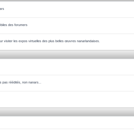
ars
ébiles des forumers
our visiter les expos virtuelles des plus belles œuvres nanarlandaises.
ms pas réédités, non nanars...