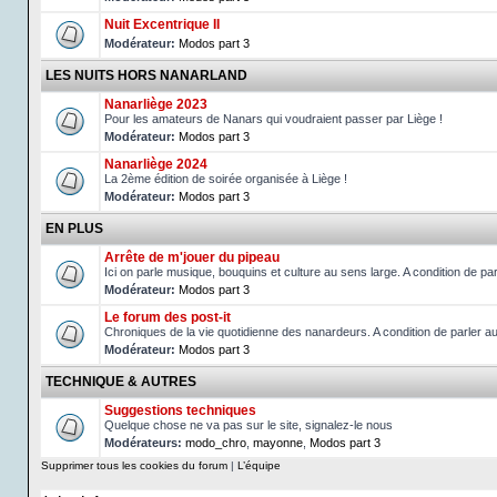
Nuit Excentrique II
Modérateur:
Modos part 3
LES NUITS HORS NANARLAND
Nanarliège 2023
Pour les amateurs de Nanars qui voudraient passer par Liège !
Modérateur:
Modos part 3
Nanarliège 2024
La 2ème édition de soirée organisée à Liège !
Modérateur:
Modos part 3
EN PLUS
Arrête de m'jouer du pipeau
Ici on parle musique, bouquins et culture au sens large. A condition de 
Modérateur:
Modos part 3
Le forum des post-it
Chroniques de la vie quotidienne des nanardeurs. A condition de parler 
Modérateur:
Modos part 3
TECHNIQUE & AUTRES
Suggestions techniques
Quelque chose ne va pas sur le site, signalez-le nous
Modérateurs:
modo_chro
,
mayonne
,
Modos part 3
Supprimer tous les cookies du forum
|
L’équipe