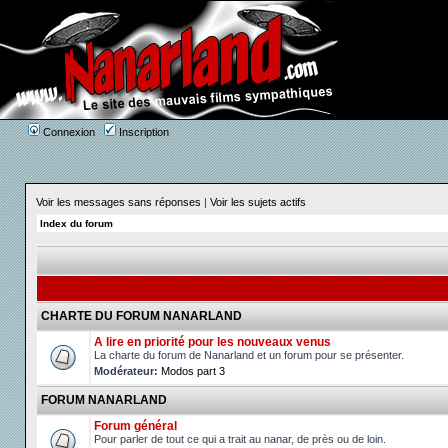
Connexion
Inscription
Voir les messages sans réponses
|
Voir les sujets actifs
Index du forum
CHARTE DU FORUM NANARLAND
A lire en priorité pour les nouveaux venus
La charte du forum de Nanarland et un forum pour se présenter.
Modérateur:
Modos part 3
FORUM NANARLAND
Forum général
Pour parler de tout ce qui a trait au nanar, de près ou de loin.