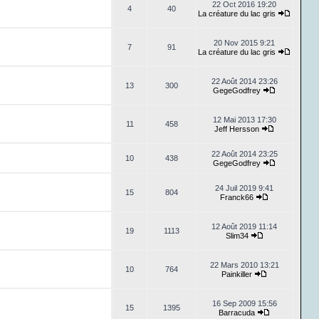
22 Oct 2016 19:20
4
40
La créature du lac gris
20 Nov 2015 9:21
7
91
La créature du lac gris
22 Août 2014 23:26
13
300
GegeGodfrey
12 Mai 2013 17:30
11
458
Jeff Hersson
22 Août 2014 23:25
10
438
GegeGodfrey
24 Juil 2019 9:41
15
804
Franck66
12 Août 2019 11:14
19
1113
Slim34
22 Mars 2010 13:21
10
764
Painkiller
16 Sep 2009 15:56
15
1395
Barracuda