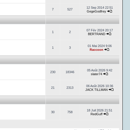
12 Sep 2014 22:51
7
527
GegeGodfrey
07 Fév 2024 20:17
1
2
BERTRAND
01 Mai 2024 9:06
1
3
Raccoon
05 Août 2026 9:42
230
18346
slater74
06 Août 2026 10:36
21
2313
JACK TILLMAN
18 Juil 2026 21:51
30
758
RedGuff