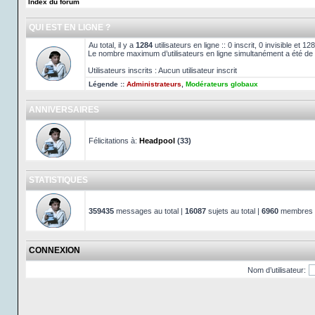
Index du forum
QUI EST EN LIGNE ?
Au total, il y a
1284
utilisateurs en ligne :: 0 inscrit, 0 invisible et 
Le nombre maximum d’utilisateurs en ligne simultanément a été de
Utilisateurs inscrits : Aucun utilisateur inscrit
Légende ::
Administrateurs
,
Modérateurs globaux
ANNIVERSAIRES
Félicitations à:
Headpool
(33)
STATISTIQUES
359435
messages au total |
16087
sujets au total |
6960
membres au
CONNEXION
Nom d’utilisateur: