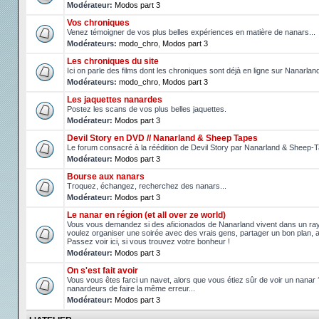
Modérateur:
Modos part 3
Vos chroniques
Venez témoigner de vos plus belles expériences en matière de nanars...
Modérateurs:
modo_chro
,
Modos part 3
Les chroniques du site
Ici on parle des films dont les chroniques sont déjà en ligne sur Nanarlan
Modérateurs:
modo_chro
,
Modos part 3
Les jaquettes nanardes
Postez les scans de vos plus belles jaquettes.
Modérateur:
Modos part 3
Devil Story en DVD // Nanarland & Sheep Tapes
Le forum consacré à la réédition de Devil Story par Nanarland & Sheep-
Modérateur:
Modos part 3
Bourse aux nanars
Troquez, échangez, recherchez des nanars...
Modérateur:
Modos part 3
Le nanar en région (et all over ze world)
Vous vous demandez si des aficionados de Nanarland vivent dans un r
voulez organiser une soirée avec des vrais gens, partager un bon plan, 
Passez voir ici, si vous trouvez votre bonheur !
Modérateur:
Modos part 3
On s'est fait avoir
Vous vous êtes farci un navet, alors que vous étiez sûr de voir un nanar
nanardeurs de faire la même erreur...
Modérateur:
Modos part 3