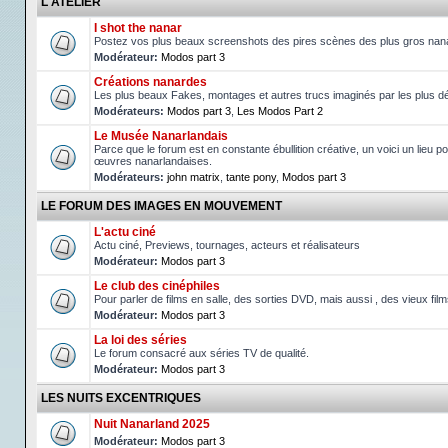
L'ATELIER
I shot the nanar
Postez vos plus beaux screenshots des pires scènes des plus gros nan
Modérateur:
Modos part 3
Créations nanardes
Les plus beaux Fakes, montages et autres trucs imaginés par les plus d
Modérateurs:
Modos part 3
,
Les Modos Part 2
Le Musée Nanarlandais
Parce que le forum est en constante ébullition créative, un voici un lieu po
œuvres nanarlandaises.
Modérateurs:
john matrix
,
tante pony
,
Modos part 3
LE FORUM DES IMAGES EN MOUVEMENT
L'actu ciné
Actu ciné, Previews, tournages, acteurs et réalisateurs
Modérateur:
Modos part 3
Le club des cinéphiles
Pour parler de films en salle, des sorties DVD, mais aussi , des vieux fil
Modérateur:
Modos part 3
La loi des séries
Le forum consacré aux séries TV de qualité.
Modérateur:
Modos part 3
LES NUITS EXCENTRIQUES
Nuit Nanarland 2025
Modérateur:
Modos part 3