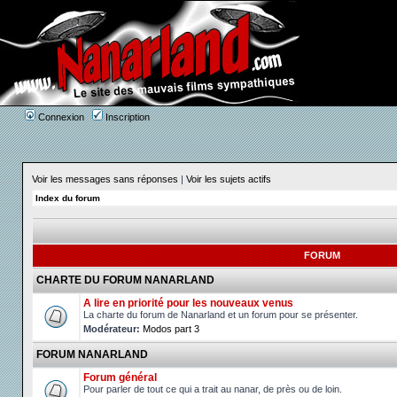
Connexion
Inscription
Voir les messages sans réponses
|
Voir les sujets actifs
Index du forum
FORUM
CHARTE DU FORUM NANARLAND
A lire en priorité pour les nouveaux venus
La charte du forum de Nanarland et un forum pour se présenter.
Modérateur:
Modos part 3
FORUM NANARLAND
Forum général
Pour parler de tout ce qui a trait au nanar, de près ou de loin.