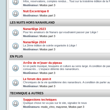
Infos, reservations, comptes rendus... Tout sur la troisième édition de la 
Modérateur:
Modos part 3
Nuit Excentrique II
Modérateur:
Modos part 3
LES NUITS HORS NANARLAND
Nanarliège 2023
Pour les amateurs de Nanars qui voudraient passer par Liège !
Modérateur:
Modos part 3
Nanarliège 2024
La 2ème édition de soirée organisée à Liège !
Modérateur:
Modos part 3
EN PLUS
Arrête de m'jouer du pipeau
Ici on parle musique, bouquins et culture au sens large. A condition de p
consacrés... L'espace détente des nanardeurs.
Modérateur:
Modos part 3
Le forum des post-it
Chroniques de la vie quotidienne des nanardeurs. A condition de parler 
Modérateur:
Modos part 3
TECHNIQUE & AUTRES
Suggestions techniques
Quelque chose ne va pas sur le site, signalez-le nous
Modérateurs:
modo_chro
,
mayonne
,
Modos part 3