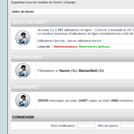
Supprimer tous les cookies du forum
|
L’équipe
Index du forum
QUI EST EN LIGNE ?
Au total, il y a
767
utilisateurs en ligne :: 0 inscrit, 0 invisible et 76
Le nombre maximum d’utilisateurs en ligne simultanément a été de
Utilisateurs inscrits : Aucun utilisateur inscrit
Légende ::
Administrateurs
,
Modérateurs globaux
ANNIVERSAIRES
Félicitations à:
Hazem
(31),
ManiaxSkell
(31)
STATISTIQUES
359439
messages au total |
16087
sujets au total |
6960
membres au
CONNEXION
Nom d’utilisateur:
Mot de passe: