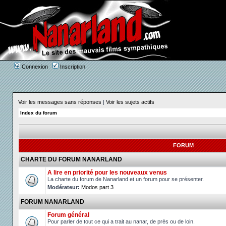
Connexion
Inscription
Voir les messages sans réponses
|
Voir les sujets actifs
Index du forum
FORUM
CHARTE DU FORUM NANARLAND
A lire en priorité pour les nouveaux venus
La charte du forum de Nanarland et un forum pour se présenter.
Modérateur:
Modos part 3
FORUM NANARLAND
Forum général
Pour parler de tout ce qui a trait au nanar, de près ou de loin.