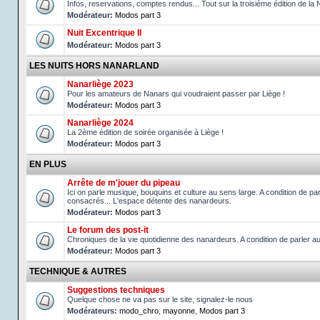
Infos, reservations, comptes rendus... Tout sur la troisième édition de la 
Modérateur:
Modos part 3
Nuit Excentrique II
Modérateur:
Modos part 3
LES NUITS HORS NANARLAND
Nanarliège 2023
Pour les amateurs de Nanars qui voudraient passer par Liège !
Modérateur:
Modos part 3
Nanarliège 2024
La 2ème édition de soirée organisée à Liège !
Modérateur:
Modos part 3
EN PLUS
Arrête de m'jouer du pipeau
Ici on parle musique, bouquins et culture au sens large. A condition de p
consacrés... L'espace détente des nanardeurs.
Modérateur:
Modos part 3
Le forum des post-it
Chroniques de la vie quotidienne des nanardeurs. A condition de parler 
Modérateur:
Modos part 3
TECHNIQUE & AUTRES
Suggestions techniques
Quelque chose ne va pas sur le site, signalez-le nous
Modérateurs:
modo_chro
,
mayonne
,
Modos part 3