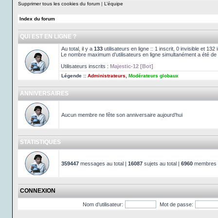
Supprimer tous les cookies du forum
|
L’équipe
Index du forum
QUI EST EN LIGNE ?
Au total, il y a
133
utilisateurs en ligne :: 1 inscrit, 0 invisible et 13
Le nombre maximum d’utilisateurs en ligne simultanément a été de
Utilisateurs inscrits :
Majestic-12 [Bot]
Légende ::
Administrateurs
,
Modérateurs globaux
ANNIVERSAIRES
Aucun membre ne fête son anniversaire aujourd’hui
STATISTIQUES
359447
messages au total |
16087
sujets au total |
6960
membres au
CONNEXION
Nom d’utilisateur:
Mot de passe: