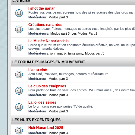
L'ATELIER
I shot the nanar
Postez vos plus beaux screenshots des pires scènes des plus gros nan
Modérateur:
Modos part 3
Créations nanardes
Les plus beaux Fakes, montages et autres trucs imaginés par les plus d
Modérateurs:
Modos part 3
,
Les Modos Part 2
Le Musée Nanarlandais
Parce que le forum est en constante ébullition créative, un voici un lieu po
œuvres nanarlandaises.
Modérateurs:
john matrix
,
tante pony
,
Modos part 3
LE FORUM DES IMAGES EN MOUVEMENT
L'actu ciné
Actu ciné, Previews, tournages, acteurs et réalisateurs
Modérateur:
Modos part 3
Le club des cinéphiles
Pour parler de films en salle, des sorties DVD, mais aussi , des vieux fil
Modérateur:
Modos part 3
La loi des séries
Le forum consacré aux séries TV de qualité.
Modérateur:
Modos part 3
LES NUITS EXCENTRIQUES
Nuit Nanarland 2025
Modérateur:
Modos part 3