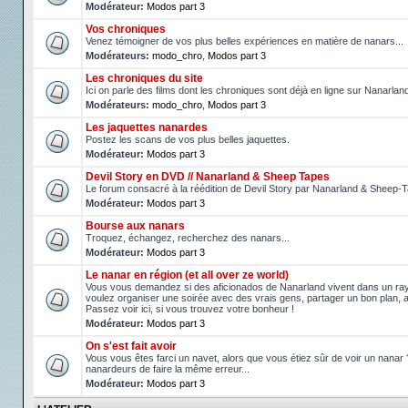
Modérateur:
Modos part 3
Vos chroniques
Venez témoigner de vos plus belles expériences en matière de nanars...
Modérateurs:
modo_chro
,
Modos part 3
Les chroniques du site
Ici on parle des films dont les chroniques sont déjà en ligne sur Nanarlan
Modérateurs:
modo_chro
,
Modos part 3
Les jaquettes nanardes
Postez les scans de vos plus belles jaquettes.
Modérateur:
Modos part 3
Devil Story en DVD // Nanarland & Sheep Tapes
Le forum consacré à la réédition de Devil Story par Nanarland & Sheep-
Modérateur:
Modos part 3
Bourse aux nanars
Troquez, échangez, recherchez des nanars...
Modérateur:
Modos part 3
Le nanar en région (et all over ze world)
Vous vous demandez si des aficionados de Nanarland vivent dans un r
voulez organiser une soirée avec des vrais gens, partager un bon plan, 
Passez voir ici, si vous trouvez votre bonheur !
Modérateur:
Modos part 3
On s'est fait avoir
Vous vous êtes farci un navet, alors que vous étiez sûr de voir un nanar
nanardeurs de faire la même erreur...
Modérateur:
Modos part 3