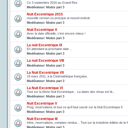
Ce 3 septembre 2016 au Grand Rex
Modérateur:
Modos part 3
Nuit Excentrique 2015
nouvelle version ou presque et nouvel endroit
Modérateur:
Modos part 3
Nuit Excentrique X
Avec la date officielle, c'est encore mieux !
Modérateur:
Modos part 3
La nuit Excentrique IX
En attendant la prochaine date ...
Modérateur:
Modos part 3
La nuit Excentrique VIII
Modérateur:
Modos part 3
La Nuit Excentrique VII
19 mars 2011, à la Cinémathèque française.
Modérateur:
Modos part 3
La Nuit Excentrique VI
Tout sur la 6ème Nuit Excentrique... La dates des résas est là...
Modérateur:
Modos part 3
Nuit Excentrique V
Prog, reservations et tout ce qu'il faut savoir sur la Nuit Excentrique 5
Modérateur:
Modos part 3
Nuit Excentrique III
Infos, reservations, comptes rendus... Tout sur la troisième édition de la 
Modérateur:
Modos part 3