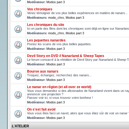
Modérateur:
Modos part 3
Vos chroniques
Venez témoigner de vos plus belles expériences en matière de nanars...
Modérateurs:
modo_chro
,
Modos part 3
Les chroniques du site
Ici on parle des films dont les chroniques sont déjà en ligne sur Nanarlan
Modérateurs:
modo_chro
,
Modos part 3
Les jaquettes nanardes
Postez les scans de vos plus belles jaquettes.
Modérateur:
Modos part 3
Devil Story en DVD // Nanarland & Sheep Tapes
Le forum consacré à la réédition de Devil Story par Nanarland & Sheep-
Modérateur:
Modos part 3
Bourse aux nanars
Troquez, échangez, recherchez des nanars...
Modérateur:
Modos part 3
Le nanar en région (et all over ze world)
Vous vous demandez si des aficionados de Nanarland vivent dans un ray
annoncer une projection ?
Passez voir ici, si vous trouvez votre bonheur !
Modérateur:
Modos part 3
On s'est fait avoir
Vous vous êtes farci un navet, alors que vous étiez sûr de voir un nanar 
Modérateur:
Modos part 3
L'ATELIER