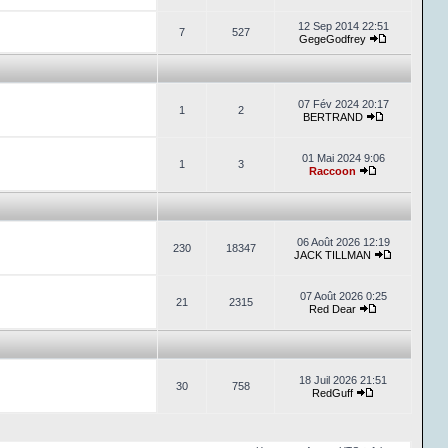
12 Sep 2014 22:51
7
527
GegeGodfrey
07 Fév 2024 20:17
1
2
BERTRAND
01 Mai 2024 9:06
1
3
Raccoon
06 Août 2026 12:19
230
18347
JACK TILLMAN
07 Août 2026 0:25
21
2315
Red Dear
18 Juil 2026 21:51
30
758
RedGuff