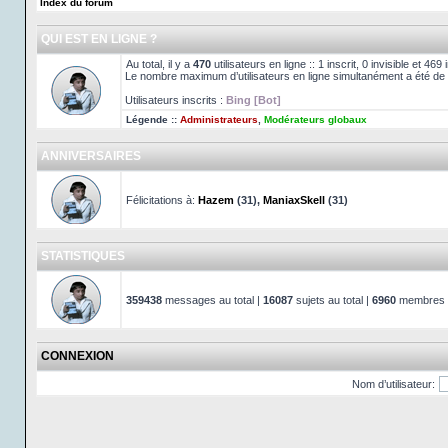
Index du forum
QUI EST EN LIGNE ?
Au total, il y a
470
utilisateurs en ligne :: 1 inscrit, 0 invisible et 46
Le nombre maximum d’utilisateurs en ligne simultanément a été de
Utilisateurs inscrits :
Bing [Bot]
Légende ::
Administrateurs
,
Modérateurs globaux
ANNIVERSAIRES
Félicitations à:
Hazem
(31),
ManiaxSkell
(31)
STATISTIQUES
359438
messages au total |
16087
sujets au total |
6960
membres au
CONNEXION
Nom d’utilisateur: