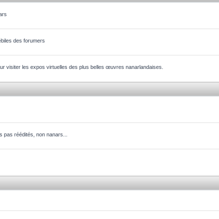
ars
ébiles des forumers
our visiter les expos virtuelles des plus belles œuvres nanarlandaises.
ms pas réédités, non nanars...