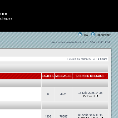
com
athiques
FAQ
Rechercher
Nous sommes actuellement le 07 Août 2026 2:50
Heures au format UTC + 1 heure
SUJETS
MESSAGES
DERNIER MESSAGE
13 Déc 2025 14:38
8
4461
Pictoris
06 Août 2026 11:45
4306
78587