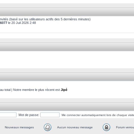
9 invités (basé sur les utilisateurs actifs des 5 dernières minutes)
6077
le 20 Juil 2026 2:48
 total | Notre membre le plus récent est
Jipé
Mot de passe:
Me connecter automatiquement lors de chaque visit
Nouveaux messages
Aucun nouveau message
Forum verroui