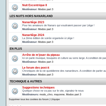
Nuit Excentrique II
Modérateur:
Modos part 3
LES NUITS HORS NANARLAND
Nanarliège 2023
Pour les amateurs de Nanars qui voudraient passer par Liège !
Modérateur:
Modos part 3
Nanarliège 2024
La 2ème édition de soirée organisée à Liège !
Modérateur:
Modos part 3
EN PLUS
Arrête de m'jouer du pipeau
Ici on parle musique, bouquins et culture au sens large. A condition de 
Modérateur:
Modos part 3
Le forum des post-it
Chroniques de la vie quotidienne des nanardeurs. A condition de parler 
Modérateur:
Modos part 3
TECHNIQUE & AUTRES
Suggestions techniques
Quelque chose ne va pas sur le site, signalez-le nous
Modérateurs:
modo_chro
,
mayonne
,
Modos part 3
Supprimer tous les cookies du forum
|
L’équipe