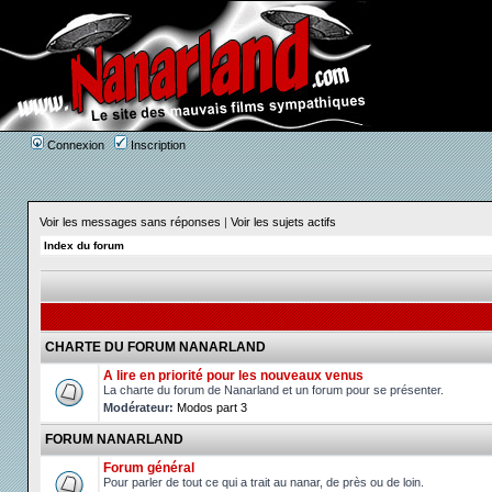
Connexion
Inscription
Voir les messages sans réponses
|
Voir les sujets actifs
Index du forum
CHARTE DU FORUM NANARLAND
A lire en priorité pour les nouveaux venus
La charte du forum de Nanarland et un forum pour se présenter.
Modérateur:
Modos part 3
FORUM NANARLAND
Forum général
Pour parler de tout ce qui a trait au nanar, de près ou de loin.