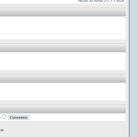
Heures au format UTC + 1 heure
e
llé