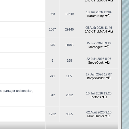
JACK TILLMAN
19 Juil 2026 12:04
988
12849
Karate Ninja
05 Août 2026 11:46
1067
29140
JACK TILLMAN
15 Juin 2026 9:49
645
11086
Mornagest
22 Juin 2016 8:26
5
168
SteveCook
17 Jan 2026 17:07
241
1177
Bobysixkiller
, partager un bon plan,
16 Juil 2026 19:25
312
2592
Pictoris
02 Août 2026 9:15
1232
9365
Mike Hunter