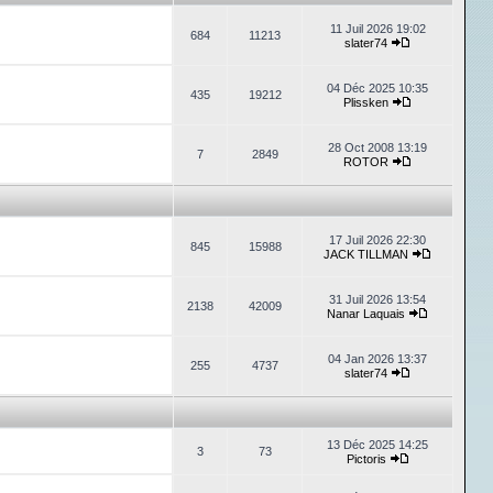
11 Juil 2026 19:02
684
11213
slater74
04 Déc 2025 10:35
435
19212
Plissken
28 Oct 2008 13:19
7
2849
ROTOR
17 Juil 2026 22:30
845
15988
JACK TILLMAN
31 Juil 2026 13:54
2138
42009
Nanar Laquais
04 Jan 2026 13:37
255
4737
slater74
13 Déc 2025 14:25
3
73
Pictoris