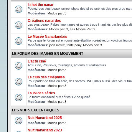
I shot the nanar
Postez vos plus beaux screenshots des pires scènes des plus gros nan
Modérateur:
Modos part 3
Créations nanardes
Les plus beaux Fakes, montages et autres trucs imaginés par les plus d
Modérateurs:
Modos part 3
,
Les Modos Part 2
Le Musée Nanarlandais
Parce que le forum est en constante ébullition créative, un voici un lieu p
Modérateurs:
john matrix
,
tante pony
,
Modos part 3
LE FORUM DES IMAGES EN MOUVEMENT
L'actu ciné
Actu ciné, Previews, tournages, acteurs et réalisateurs
Modérateur:
Modos part 3
Le club des cinéphiles
Pour parler de films en salle, des sorties DVD, mais aussi , des vieux fil
Modérateur:
Modos part 3
La loi des séries
Le forum consacré aux séries TV de qualité.
Modérateur:
Modos part 3
LES NUITS EXCENTRIQUES
Nuit Nanarland 2025
Modérateur:
Modos part 3
Nuit Nanarland 2023