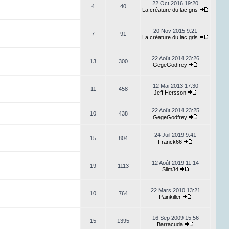
22 Oct 2016 19:20
4
40
La créature du lac gris
20 Nov 2015 9:21
7
91
La créature du lac gris
22 Août 2014 23:26
13
300
GegeGodfrey
12 Mai 2013 17:30
11
458
Jeff Hersson
22 Août 2014 23:25
10
438
GegeGodfrey
24 Juil 2019 9:41
15
804
Franck66
12 Août 2019 11:14
19
1113
Slim34
22 Mars 2010 13:21
10
764
Painkiller
16 Sep 2009 15:56
15
1395
Barracuda