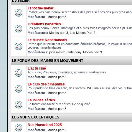
L'ATELIER
I shot the nanar
Postez vos plus beaux screenshots des pires scènes des plus gros nan
Modérateur:
Modos part 3
Créations nanardes
Les plus beaux Fakes, montages et autres trucs imaginés par les plus d
Modérateurs:
Modos part 3
,
Les Modos Part 2
Le Musée Nanarlandais
Parce que le forum est en constante ébullition créative, un voici un lieu po
œuvres nanarlandaises.
Modérateurs:
john matrix
,
tante pony
,
Modos part 3
LE FORUM DES IMAGES EN MOUVEMENT
L'actu ciné
Actu ciné, Previews, tournages, acteurs et réalisateurs
Modérateur:
Modos part 3
Le club des cinéphiles
Pour parler de films en salle, des sorties DVD, mais aussi , des vieux fil
Modérateur:
Modos part 3
La loi des séries
Le forum consacré aux séries TV de qualité.
Modérateur:
Modos part 3
LES NUITS EXCENTRIQUES
Nuit Nanarland 2025
Modérateur:
Modos part 3