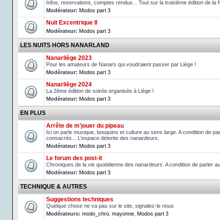
Infos, reservations, comptes rendus... Tout sur la troisième édition de la 
Modérateur:
Modos part 3
Nuit Excentrique II
Modérateur:
Modos part 3
LES NUITS HORS NANARLAND
Nanarliège 2023
Pour les amateurs de Nanars qui voudraient passer par Liège !
Modérateur:
Modos part 3
Nanarliège 2024
La 2ème édition de soirée organisée à Liège !
Modérateur:
Modos part 3
EN PLUS
Arrête de m'jouer du pipeau
Ici on parle musique, bouquins et culture au sens large. A condition de p
consacrés... L'espace détente des nanardeurs.
Modérateur:
Modos part 3
Le forum des post-it
Chroniques de la vie quotidienne des nanardeurs. A condition de parler 
Modérateur:
Modos part 3
TECHNIQUE & AUTRES
Suggestions techniques
Quelque chose ne va pas sur le site, signalez-le nous
Modérateurs:
modo_chro
,
mayonne
,
Modos part 3