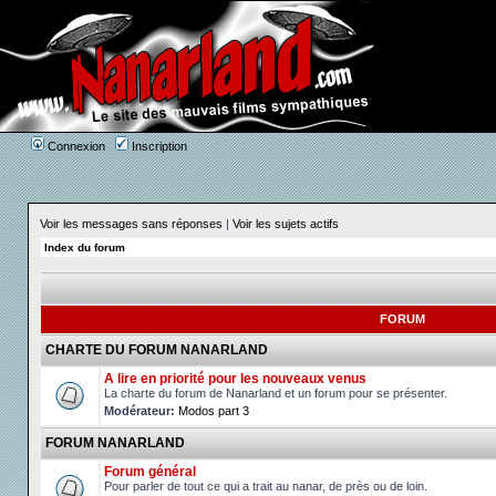
Connexion
Inscription
Voir les messages sans réponses
|
Voir les sujets actifs
Index du forum
FORUM
CHARTE DU FORUM NANARLAND
A lire en priorité pour les nouveaux venus
La charte du forum de Nanarland et un forum pour se présenter.
Modérateur:
Modos part 3
FORUM NANARLAND
Forum général
Pour parler de tout ce qui a trait au nanar, de près ou de loin.