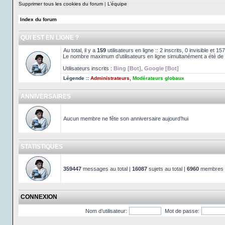
Supprimer tous les cookies du forum
|
L’équipe
Index du forum
QUI EST EN LIGNE ?
Au total, il y a
159
utilisateurs en ligne :: 2 inscrits, 0 invisible et 
Le nombre maximum d’utilisateurs en ligne simultanément a été de
Utilisateurs inscrits :
Bing [Bot]
,
Google [Bot]
Légende ::
Administrateurs
,
Modérateurs globaux
ANNIVERSAIRES
Aucun membre ne fête son anniversaire aujourd’hui
STATISTIQUES
359447
messages au total |
16087
sujets au total |
6960
membres au
CONNEXION
Nom d’utilisateur:
Mot de passe: