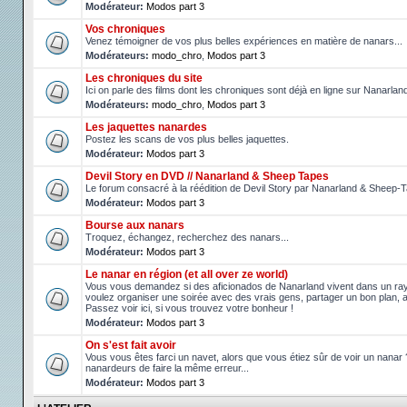
Modérateur:
Modos part 3
Vos chroniques
Venez témoigner de vos plus belles expériences en matière de nanars...
Modérateurs:
modo_chro
,
Modos part 3
Les chroniques du site
Ici on parle des films dont les chroniques sont déjà en ligne sur Nanarlan
Modérateurs:
modo_chro
,
Modos part 3
Les jaquettes nanardes
Postez les scans de vos plus belles jaquettes.
Modérateur:
Modos part 3
Devil Story en DVD // Nanarland & Sheep Tapes
Le forum consacré à la réédition de Devil Story par Nanarland & Sheep-
Modérateur:
Modos part 3
Bourse aux nanars
Troquez, échangez, recherchez des nanars...
Modérateur:
Modos part 3
Le nanar en région (et all over ze world)
Vous vous demandez si des aficionados de Nanarland vivent dans un r
voulez organiser une soirée avec des vrais gens, partager un bon plan, 
Passez voir ici, si vous trouvez votre bonheur !
Modérateur:
Modos part 3
On s'est fait avoir
Vous vous êtes farci un navet, alors que vous étiez sûr de voir un nanar
nanardeurs de faire la même erreur...
Modérateur:
Modos part 3