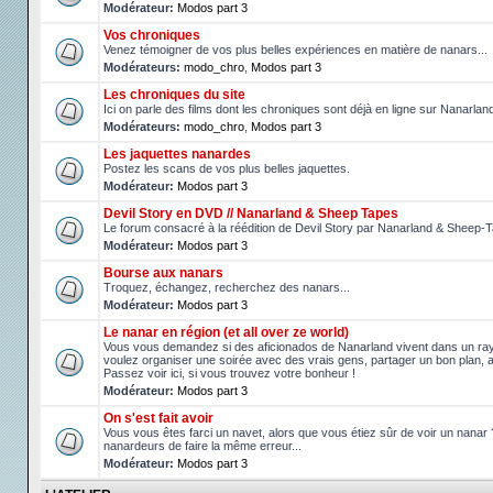
Modérateur:
Modos part 3
Vos chroniques
Venez témoigner de vos plus belles expériences en matière de nanars...
Modérateurs:
modo_chro
,
Modos part 3
Les chroniques du site
Ici on parle des films dont les chroniques sont déjà en ligne sur Nanarlan
Modérateurs:
modo_chro
,
Modos part 3
Les jaquettes nanardes
Postez les scans de vos plus belles jaquettes.
Modérateur:
Modos part 3
Devil Story en DVD // Nanarland & Sheep Tapes
Le forum consacré à la réédition de Devil Story par Nanarland & Sheep-
Modérateur:
Modos part 3
Bourse aux nanars
Troquez, échangez, recherchez des nanars...
Modérateur:
Modos part 3
Le nanar en région (et all over ze world)
Vous vous demandez si des aficionados de Nanarland vivent dans un r
voulez organiser une soirée avec des vrais gens, partager un bon plan, 
Passez voir ici, si vous trouvez votre bonheur !
Modérateur:
Modos part 3
On s'est fait avoir
Vous vous êtes farci un navet, alors que vous étiez sûr de voir un nanar
nanardeurs de faire la même erreur...
Modérateur:
Modos part 3