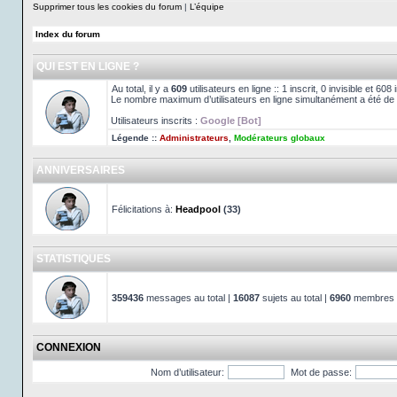
Supprimer tous les cookies du forum
|
L’équipe
Index du forum
QUI EST EN LIGNE ?
Au total, il y a
609
utilisateurs en ligne :: 1 inscrit, 0 invisible et 60
Le nombre maximum d’utilisateurs en ligne simultanément a été de
Utilisateurs inscrits :
Google [Bot]
Légende ::
Administrateurs
,
Modérateurs globaux
ANNIVERSAIRES
Félicitations à:
Headpool
(33)
STATISTIQUES
359436
messages au total |
16087
sujets au total |
6960
membres au
CONNEXION
Nom d’utilisateur:
Mot de passe: