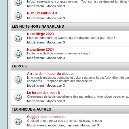
Infos, reservations, comptes rendus... Tout sur la troisième édition de la 
Modérateur:
Modos part 3
Nuit Excentrique II
Modérateur:
Modos part 3
LES NUITS HORS NANARLAND
Nanarliège 2023
Pour les amateurs de Nanars qui voudraient passer par Liège !
Modérateur:
Modos part 3
Nanarliège 2024
La 2ème édition de soirée organisée à Liège !
Modérateur:
Modos part 3
EN PLUS
Arrête de m'jouer du pipeau
Ici on parle musique, bouquins et culture au sens large. A condition de p
consacrés... L'espace détente des nanardeurs.
Modérateur:
Modos part 3
Le forum des post-it
Chroniques de la vie quotidienne des nanardeurs. A condition de parler 
Modérateur:
Modos part 3
TECHNIQUE & AUTRES
Suggestions techniques
Quelque chose ne va pas sur le site, signalez-le nous
Modérateurs:
modo_chro
,
mayonne
,
Modos part 3