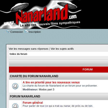
Connexion
Inscription
Voir les messages sans réponses
|
Voir les sujets actifs
Index du forum
FORUM
CHARTE DU FORUM NANARLAND
A lire en priorité pour les nouveaux venus
La charte du forum de Nanarland et un forum pour se présenter.
Modérateur:
Modos part 3
FORUM NANARLAND
Forum général
Pour parler de tout ce qui a trait au nanar, de près ou de loin.