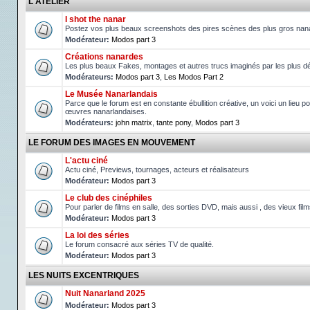
L'ATELIER
I shot the nanar
Postez vos plus beaux screenshots des pires scènes des plus gros nan
Modérateur:
Modos part 3
Créations nanardes
Les plus beaux Fakes, montages et autres trucs imaginés par les plus d
Modérateurs:
Modos part 3
,
Les Modos Part 2
Le Musée Nanarlandais
Parce que le forum est en constante ébullition créative, un voici un lieu po
œuvres nanarlandaises.
Modérateurs:
john matrix
,
tante pony
,
Modos part 3
LE FORUM DES IMAGES EN MOUVEMENT
L'actu ciné
Actu ciné, Previews, tournages, acteurs et réalisateurs
Modérateur:
Modos part 3
Le club des cinéphiles
Pour parler de films en salle, des sorties DVD, mais aussi , des vieux fil
Modérateur:
Modos part 3
La loi des séries
Le forum consacré aux séries TV de qualité.
Modérateur:
Modos part 3
LES NUITS EXCENTRIQUES
Nuit Nanarland 2025
Modérateur:
Modos part 3