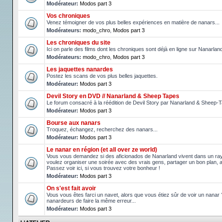
Modérateur:
Modos part 3
Vos chroniques
Venez témoigner de vos plus belles expériences en matière de nanars...
Modérateurs:
modo_chro
,
Modos part 3
Les chroniques du site
Ici on parle des films dont les chroniques sont déjà en ligne sur Nanarlan
Modérateurs:
modo_chro
,
Modos part 3
Les jaquettes nanardes
Postez les scans de vos plus belles jaquettes.
Modérateur:
Modos part 3
Devil Story en DVD // Nanarland & Sheep Tapes
Le forum consacré à la réédition de Devil Story par Nanarland & Sheep-
Modérateur:
Modos part 3
Bourse aux nanars
Troquez, échangez, recherchez des nanars...
Modérateur:
Modos part 3
Le nanar en région (et all over ze world)
Vous vous demandez si des aficionados de Nanarland vivent dans un r
voulez organiser une soirée avec des vrais gens, partager un bon plan, 
Passez voir ici, si vous trouvez votre bonheur !
Modérateur:
Modos part 3
On s'est fait avoir
Vous vous êtes farci un navet, alors que vous étiez sûr de voir un nanar
nanardeurs de faire la même erreur...
Modérateur:
Modos part 3