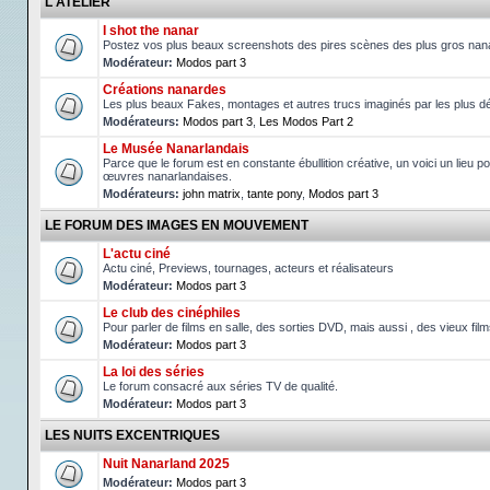
L'ATELIER
I shot the nanar
Postez vos plus beaux screenshots des pires scènes des plus gros nan
Modérateur:
Modos part 3
Créations nanardes
Les plus beaux Fakes, montages et autres trucs imaginés par les plus d
Modérateurs:
Modos part 3
,
Les Modos Part 2
Le Musée Nanarlandais
Parce que le forum est en constante ébullition créative, un voici un lieu po
œuvres nanarlandaises.
Modérateurs:
john matrix
,
tante pony
,
Modos part 3
LE FORUM DES IMAGES EN MOUVEMENT
L'actu ciné
Actu ciné, Previews, tournages, acteurs et réalisateurs
Modérateur:
Modos part 3
Le club des cinéphiles
Pour parler de films en salle, des sorties DVD, mais aussi , des vieux fil
Modérateur:
Modos part 3
La loi des séries
Le forum consacré aux séries TV de qualité.
Modérateur:
Modos part 3
LES NUITS EXCENTRIQUES
Nuit Nanarland 2025
Modérateur:
Modos part 3