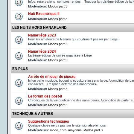
Infos, reservations, comptes rendus... Tout sur la troisième édition de la 
Modérateur:
Modos part 3
Nuit Excentrique II
Modérateur:
Modos part 3
LES NUITS HORS NANARLAND
Nanarliège 2023
Pour les amateurs de Nanars qui voudraient passer par Liège !
Modérateur:
Modos part 3
Nanarliège 2024
La 2ème édition de soirée organisée à Liège !
Modérateur:
Modos part 3
EN PLUS
Arrête de m'jouer du pipeau
Ici on parle musique, bouquins et culture au sens large. A condition de p
consacrés... L'espace détente des nanardeurs.
Modérateur:
Modos part 3
Le forum des post-it
Chroniques de la vie quotidienne des nanardeurs. A condition de parler 
Modérateur:
Modos part 3
TECHNIQUE & AUTRES
Suggestions techniques
Quelque chose ne va pas sur le site, signalez-le nous
Modérateurs:
modo_chro
,
mayonne
,
Modos part 3