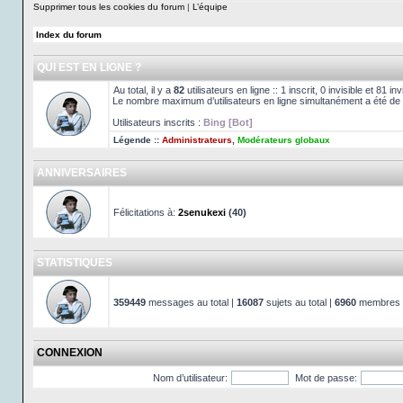
Supprimer tous les cookies du forum
|
L’équipe
Index du forum
QUI EST EN LIGNE ?
Au total, il y a
82
utilisateurs en ligne :: 1 inscrit, 0 invisible et 81 
Le nombre maximum d’utilisateurs en ligne simultanément a été de
Utilisateurs inscrits :
Bing [Bot]
Légende ::
Administrateurs
,
Modérateurs globaux
ANNIVERSAIRES
Félicitations à:
2senukexi
(40)
STATISTIQUES
359449
messages au total |
16087
sujets au total |
6960
membres au
CONNEXION
Nom d’utilisateur:
Mot de passe: