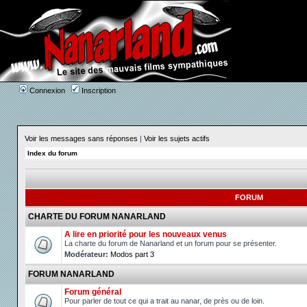
Connexion
Inscription
Voir les messages sans réponses
|
Voir les sujets actifs
Index du forum
FORUM
CHARTE DU FORUM NANARLAND
A lire en priorité pour les nouveaux venus
La charte du forum de Nanarland et un forum pour se présenter.
Modérateur:
Modos part 3
FORUM NANARLAND
Forum général
Pour parler de tout ce qui a trait au nanar, de près ou de loin.