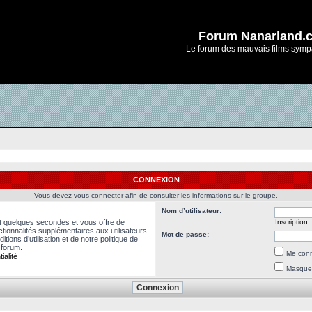
Forum Nanarland.
Le forum des mauvais films symp
CONNEXION
Vous devez vous connecter afin de consulter les informations sur le groupe.
Nom d’utilisateur:
nt quelques secondes et vous offre de
Inscription
ionnalités supplémentaires aux utilisateurs
Mot de passe:
ions d’utilisation et de notre politique de
 forum.
Me conn
ialité
Masquer