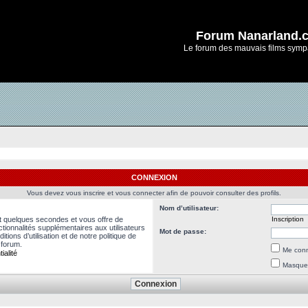
Forum Nanarland.
Le forum des mauvais films symp
CONNEXION
Vous devez vous inscrire et vous connecter afin de pouvoir consulter des profils.
Nom d’utilisateur:
nt quelques secondes et vous offre de
Inscription
ionnalités supplémentaires aux utilisateurs
Mot de passe:
ions d’utilisation et de notre politique de
 forum.
Me conn
ialité
Masquer