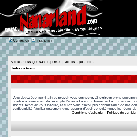
Connexion
Inscription
Voir les messages sans réponses
|
Voir les sujets actifs
Index du forum
Vous devez être inscrit afin de pouvoir vous connecter. L’inscription prend seuleme
nombreux avantages. Par exemple, l’administrateur du forum peut accorder des fonct
inscrits. Avant de vous inscrire, assurez-vous d’avoir pris connaissance de nos condit
confidentialité. Veuillez également vous assurer d’avoir consulté toutes les règles du
Conditions d’utilisation
|
Politique de confident