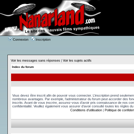
Connexion
Inscription
Voir les messages sans réponses
|
Voir les sujets actifs
Index du forum
Vous devez être inscrit afin de pouvoir vous connecter. L’inscription prend seuleme
nombreux avantages. Par exemple, l’administrateur du forum peut accorder des fonct
inscrits. Avant de vous inscrire, assurez-vous d’avoir pris connaissance de nos condit
confidentialité. Veuillez également vous assurer d’avoir consulté toutes les règles du
Conditions d’utilisation
|
Politique de confident