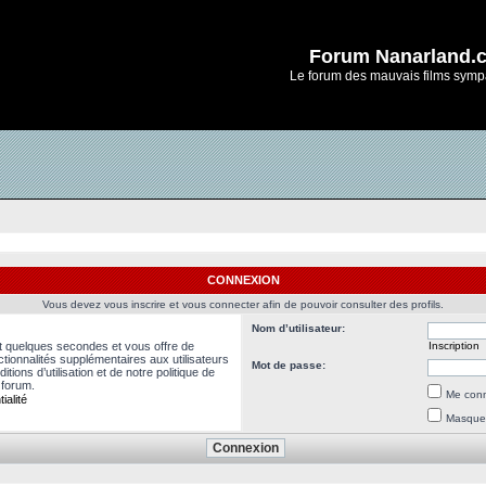
Forum Nanarland.
Le forum des mauvais films symp
CONNEXION
Vous devez vous inscrire et vous connecter afin de pouvoir consulter des profils.
Nom d’utilisateur:
nt quelques secondes et vous offre de
Inscription
ionnalités supplémentaires aux utilisateurs
Mot de passe:
ions d’utilisation et de notre politique de
 forum.
Me conn
ialité
Masquer