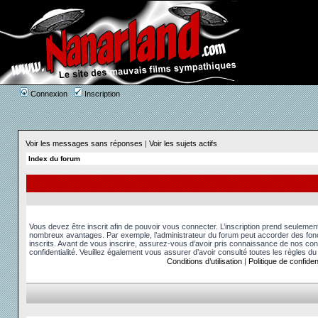
Connexion
Inscription
Voir les messages sans réponses
|
Voir les sujets actifs
Index du forum
Vous devez être inscrit afin de pouvoir vous connecter. L’inscription prend seuleme
nombreux avantages. Par exemple, l’administrateur du forum peut accorder des fonct
inscrits. Avant de vous inscrire, assurez-vous d’avoir pris connaissance de nos condit
confidentialité. Veuillez également vous assurer d’avoir consulté toutes les règles du
Conditions d’utilisation
|
Politique de confident