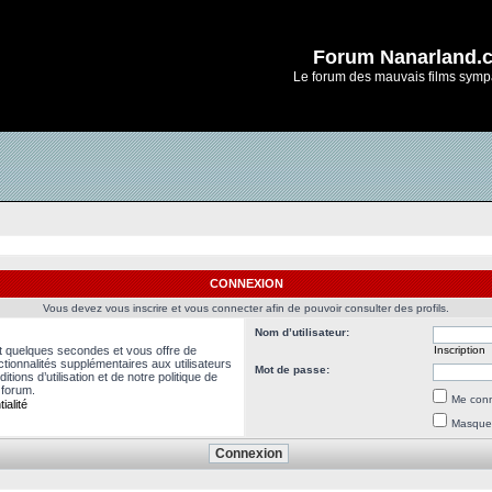
Forum Nanarland.
Le forum des mauvais films symp
CONNEXION
Vous devez vous inscrire et vous connecter afin de pouvoir consulter des profils.
Nom d’utilisateur:
nt quelques secondes et vous offre de
Inscription
ionnalités supplémentaires aux utilisateurs
Mot de passe:
ions d’utilisation et de notre politique de
 forum.
Me conn
ialité
Masquer