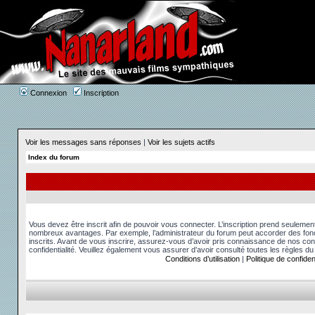
Connexion
Inscription
Voir les messages sans réponses
|
Voir les sujets actifs
Index du forum
Vous devez être inscrit afin de pouvoir vous connecter. L’inscription prend seuleme
nombreux avantages. Par exemple, l’administrateur du forum peut accorder des fonct
inscrits. Avant de vous inscrire, assurez-vous d’avoir pris connaissance de nos condit
confidentialité. Veuillez également vous assurer d’avoir consulté toutes les règles du
Conditions d’utilisation
|
Politique de confident