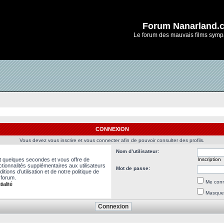
Forum Nanarland.
Le forum des mauvais films symp
CONNEXION
Vous devez vous inscrire et vous connecter afin de pouvoir consulter des profils.
Nom d’utilisateur:
nt quelques secondes et vous offre de
Inscription
ionnalités supplémentaires aux utilisateurs
Mot de passe:
ions d’utilisation et de notre politique de
 forum.
Me conn
ialité
Masquer