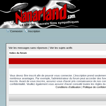
Connexion
Inscription
Voir les messages sans réponses
|
Voir les sujets actifs
Index du forum
Vous devez être inscrit afin de pouvoir vous connecter. L’inscription prend seuleme
nombreux avantages. Par exemple, l’administrateur du forum peut accorder des fonct
inscrits. Avant de vous inscrire, assurez-vous d’avoir pris connaissance de nos condit
confidentialité. Veuillez également vous assurer d’avoir consulté toutes les règles du
Conditions d’utilisation
|
Politique de confident