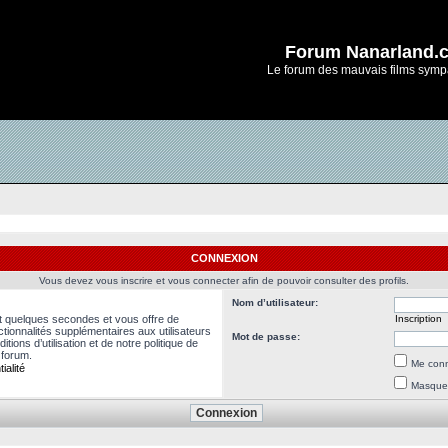
Forum Nanarland.
Le forum des mauvais films symp
CONNEXION
Vous devez vous inscrire et vous connecter afin de pouvoir consulter des profils.
Nom d’utilisateur:
nt quelques secondes et vous offre de
Inscription
ionnalités supplémentaires aux utilisateurs
Mot de passe:
ions d’utilisation et de notre politique de
 forum.
Me conn
ialité
Masquer