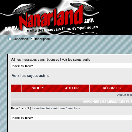
Connexion
Inscription
Voir les messages sans réponses
|
Voir les sujets actifs
Index du forum
Voir les sujets actifs
SUJETS
AUTEUR
RÉPONSES
Aucun résu
AFFICHER LES MESSAGES PUB
Page
1
sur
1
[ La recherche a retourné 0 résultats ]
Index du forum