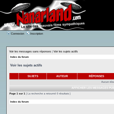
Connexion
Inscription
Voir les messages sans réponses
|
Voir les sujets actifs
Index du forum
Voir les sujets actifs
SUJETS
AUTEUR
RÉPONSES
Aucun résu
AFFICHER LES MESSAGES PUB
Page
1
sur
1
[ La recherche a retourné 0 résultats ]
Index du forum