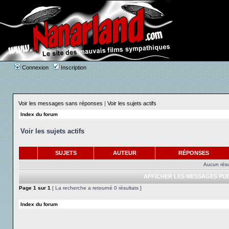
Connexion
Inscription
Voir les messages sans réponses
|
Voir les sujets actifs
Index du forum
Voir les sujets actifs
SUJETS
AUTEUR
RÉPONSES
Aucun résu
AFFICHER LES MESSAGES PUB
Page
1
sur
1
[ La recherche a retourné 0 résultats ]
Index du forum