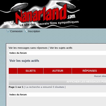
Connexion
Inscription
Voir les messages sans réponses
|
Voir les sujets actifs
Index du forum
Voir les sujets actifs
SUJETS
AUTEUR
RÉPONSES
Aucun résu
AFFICHER LES MESSAGES PUB
Page
1
sur
1
[ La recherche a retourné 0 résultats ]
Index du forum