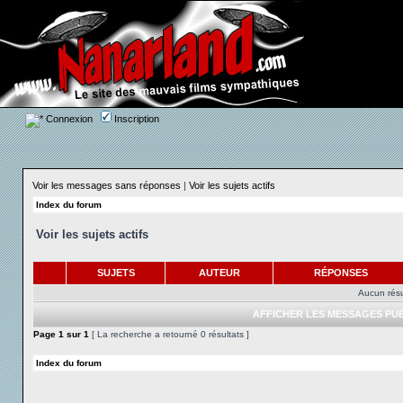
Connexion
Inscription
Voir les messages sans réponses
|
Voir les sujets actifs
Index du forum
Voir les sujets actifs
SUJETS
AUTEUR
RÉPONSES
Aucun résu
AFFICHER LES MESSAGES PUB
Page
1
sur
1
[ La recherche a retourné 0 résultats ]
Index du forum