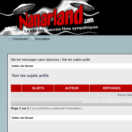
Connexion
Inscription
Voir les messages sans réponses
|
Voir les sujets actifs
Index du forum
Voir les sujets actifs
SUJETS
AUTEUR
RÉPONSES
Aucun résu
AFFICHER LES MESSAGES PUB
Page
1
sur
1
[ La recherche a retourné 0 résultats ]
Index du forum