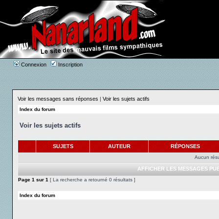
Connexion
Inscription
Voir les messages sans réponses
|
Voir les sujets actifs
Index du forum
Voir les sujets actifs
SUJETS
AUTEUR
RÉPONSES
Aucun résu
AFFICHER LES MESSAGES PUB
Page
1
sur
1
[ La recherche a retourné 0 résultats ]
Index du forum