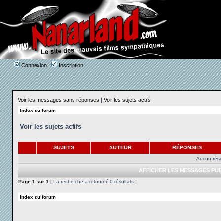
Connexion
Inscription
Voir les messages sans réponses
|
Voir les sujets actifs
Index du forum
Voir les sujets actifs
SUJETS
AUTEUR
RÉPONSES
Aucun résu
AFFICHER LES MESSAGES PUB
Page
1
sur
1
[ La recherche a retourné 0 résultats ]
Index du forum