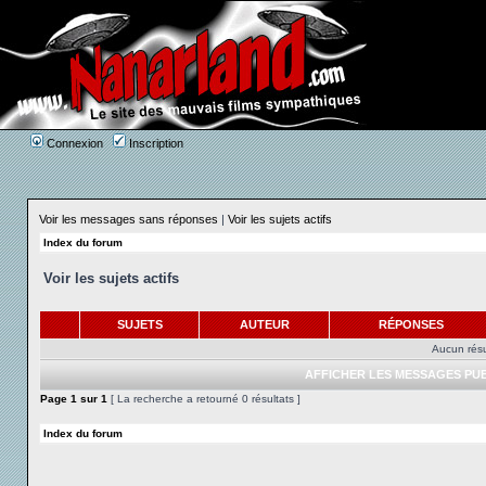
Connexion
Inscription
Voir les messages sans réponses
|
Voir les sujets actifs
Index du forum
Voir les sujets actifs
SUJETS
AUTEUR
RÉPONSES
Aucun résu
AFFICHER LES MESSAGES PUB
Page
1
sur
1
[ La recherche a retourné 0 résultats ]
Index du forum