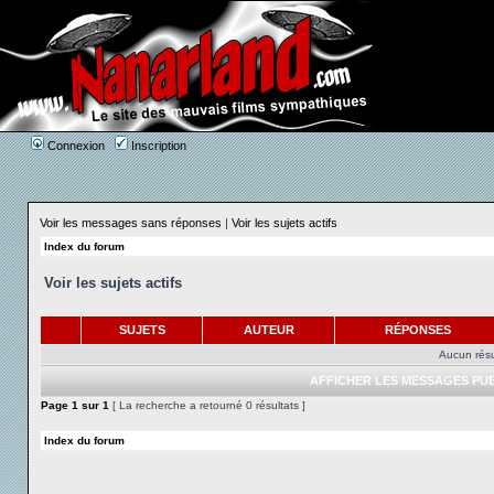
Connexion
Inscription
Voir les messages sans réponses
|
Voir les sujets actifs
Index du forum
Voir les sujets actifs
SUJETS
AUTEUR
RÉPONSES
Aucun résu
AFFICHER LES MESSAGES PUB
Page
1
sur
1
[ La recherche a retourné 0 résultats ]
Index du forum