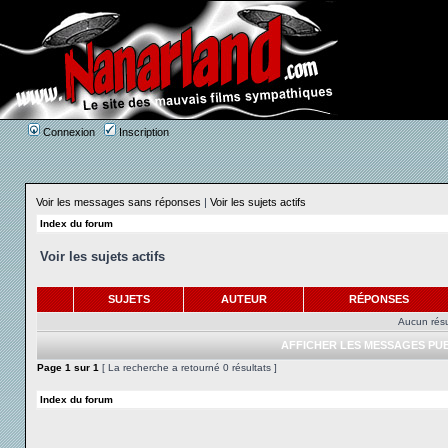
Connexion
Inscription
Voir les messages sans réponses
|
Voir les sujets actifs
Index du forum
Voir les sujets actifs
SUJETS
AUTEUR
RÉPONSES
Aucun résu
AFFICHER LES MESSAGES PUB
Page
1
sur
1
[ La recherche a retourné 0 résultats ]
Index du forum