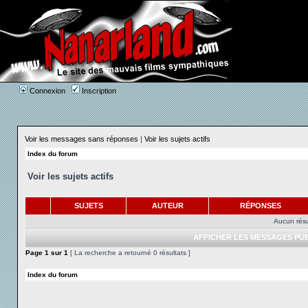
Connexion
Inscription
Voir les messages sans réponses
|
Voir les sujets actifs
Index du forum
Voir les sujets actifs
SUJETS
AUTEUR
RÉPONSES
Aucun résu
AFFICHER LES MESSAGES PUB
Page
1
sur
1
[ La recherche a retourné 0 résultats ]
Index du forum