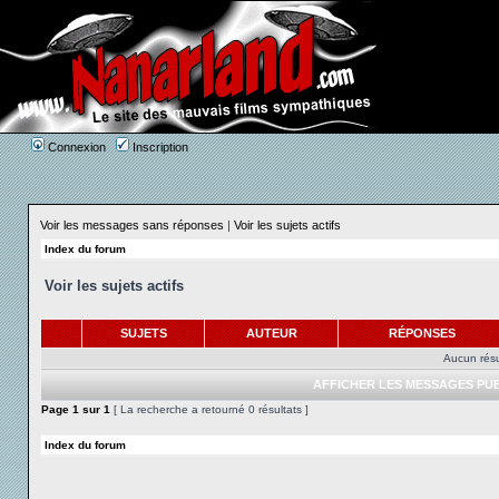
Connexion
Inscription
Voir les messages sans réponses
|
Voir les sujets actifs
Index du forum
Voir les sujets actifs
SUJETS
AUTEUR
RÉPONSES
Aucun résu
AFFICHER LES MESSAGES PUB
Page
1
sur
1
[ La recherche a retourné 0 résultats ]
Index du forum