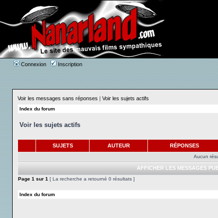
Connexion
Inscription
Voir les messages sans réponses
|
Voir les sujets actifs
Index du forum
Voir les sujets actifs
SUJETS
AUTEUR
RÉPONSES
Aucun résu
AFFICHER LES MESSAGES PUB
Page
1
sur
1
[ La recherche a retourné 0 résultats ]
Index du forum