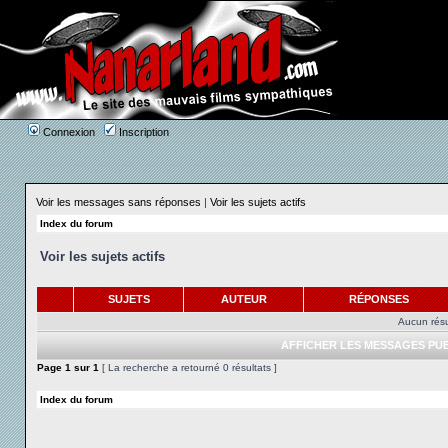
Connexion
Inscription
Voir les messages sans réponses
|
Voir les sujets actifs
Index du forum
Voir les sujets actifs
SUJETS
AUTEUR
RÉPONSES
Aucun résu
AFFICHER LES MESSAGES PUB
Page
1
sur
1
[ La recherche a retourné 0 résultats ]
Index du forum