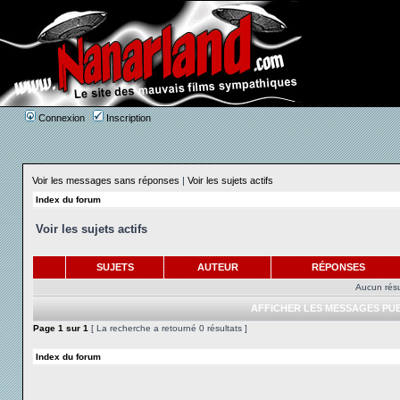
Connexion
Inscription
Voir les messages sans réponses
|
Voir les sujets actifs
Index du forum
Voir les sujets actifs
SUJETS
AUTEUR
RÉPONSES
Aucun résu
AFFICHER LES MESSAGES PUB
Page
1
sur
1
[ La recherche a retourné 0 résultats ]
Index du forum