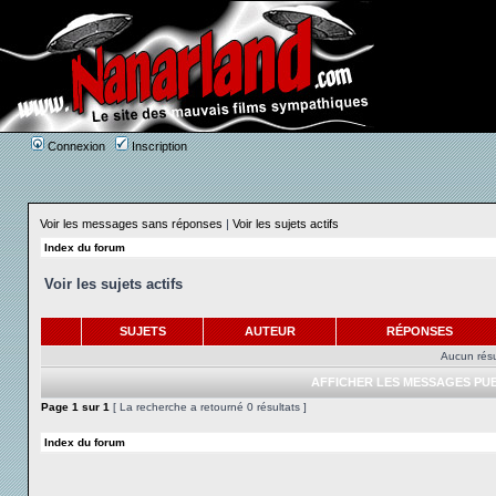
Connexion
Inscription
Voir les messages sans réponses
|
Voir les sujets actifs
Index du forum
Voir les sujets actifs
SUJETS
AUTEUR
RÉPONSES
Aucun résu
AFFICHER LES MESSAGES PUB
Page
1
sur
1
[ La recherche a retourné 0 résultats ]
Index du forum