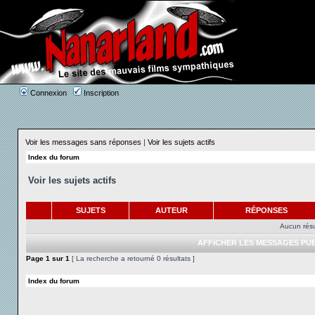
Connexion
Inscription
Voir les messages sans réponses
|
Voir les sujets actifs
Index du forum
Voir les sujets actifs
SUJETS
AUTEUR
RÉPONSES
Aucun résu
AFFICHER LES MESSAGES PUB
Page
1
sur
1
[ La recherche a retourné 0 résultats ]
Index du forum