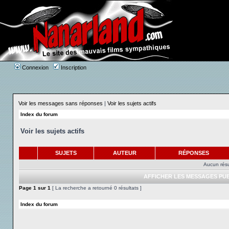
Connexion
Inscription
Voir les messages sans réponses
|
Voir les sujets actifs
Index du forum
Voir les sujets actifs
SUJETS
AUTEUR
RÉPONSES
Aucun résu
AFFICHER LES MESSAGES PUB
Page
1
sur
1
[ La recherche a retourné 0 résultats ]
Index du forum