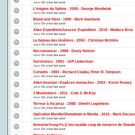
dans
On s'est fait avoir
L'énigme du Sphinx - 2008 - George Mendeluk
dans
On s'est fait avoir
Blood and Steel - 1990 - Mark Swetland
dans
On s'est fait avoir
Alien Expedition/Jurassic Expedition - 2018 - Wallace Bros
dans
On s'est fait avoir
Le bateau des ténèbres - 2002 - Christian McIntire
dans
On s'est fait avoir
Necromancer - 1988 - Dusty Nelson
dans
On s'est fait avoir
Survivance - 1981 - Jeff Lieberman
dans
On s'est fait avoir
Curtains - 1983 - Richard Ciupka, Peter R. Simpson
dans
On s'est fait avoir
Alien Invasion / Espèces menacées - 2002 - Kevin Tenney
dans
On s'est fait avoir
3 Musketeers - 2011 - Cole S. McKay
dans
On s'est fait avoir
Terreur à Alcatraz - 1988 - Dimitri Logothetis
dans
On s'est fait avoir
Opération Manille/Showdown in Manila - 2016 - Mark Dacas
dans
On s'est fait avoir
Immortal Kung Fu (L'incroyable coup de tonnerre de Shaoli
dans
On s'est fait avoir