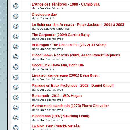
L'Ange des Ténèbres - 1988 - Camilo Vila
dans
On s'est fait avoir
Disclosure day
dans
L'actu ciné
Le Seigneur des Anneaux - Peter Jackson - 2001 à 2003
dans
Le club des cinéphiles
The Carpenter (2024) Garrett Batty
dans
On s'est fait avoir
In3Dragon : The Unseen Fist (2022) JJ Stomp
dans
On s'est fait avoir
Blood Snow / Necrosis (2009) Jason Robert Stephens
dans
On s'est fait avoir
Good Luck, Have Fun, Don't Die
dans
L'actu ciné
Livraison dangereuse (2001) Dean Rusu
dans
On s'est fait avoir
Panique en Eaux Profondes - 2002 - Daniel Knauff
dans
On s'est fait avoir
Behemoth - 2011 - W.D. Hogan
dans
On s'est fait avoir
Avortement clandestin (1973) Pierre Chevalier
dans
On s'est fait avoir
Bloodmoon (1997) Siu-Hung Leung
dans
On s'est fait avoir
La Mort s'est ChuckNorrisée.