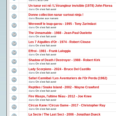
dans
L'actu ciné
Un tueur est né / L'étrangleur invisible (1978) John Florea
dans
On s'est fait avoir
Donne collection nanar surtout ninja !
dans
Bourse aux nanars
Werewolf le loup-garou - 1995 - Tony Zarindast
dans
On s'est fait avoir
The Unnamable - 1988 - Jean-Paul Ouelette
dans
On s'est fait avoir
Les 7 Aiguilles d'Or - 1974 - Robert Clouse
dans
On s'est fait avoir
Effroi - 1981 - Frank Laloggia
dans
On s'est fait avoir
Shadow of Death / Destroyer - 1988 - Robert Kirk
dans
On s'est fait avoir
Lady Scorpions - 2024 - Bruce Del Castillo
dans
On s'est fait avoir
Safari Cannibal / Les Aventuriers de l'Or Perdu (1982)
dans
On s'est fait avoir
Reptiles / Snake Island - 2002 - Wayne Crawford
dans
On s'est fait avoir
Fire Wasps, l'ultime fléau - 2012 - Joe Knee
dans
On s'est fait avoir
Circus Kane / Circus Game - 2017 - Christopher Ray
dans
On s'est fait avoir
La Secte / The Last Sect - 2006 - Jonathan Dueck