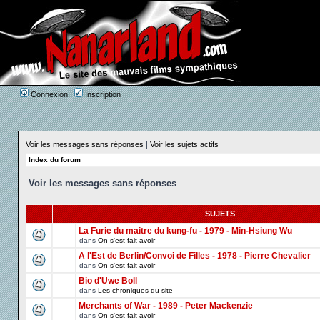
Connexion
Inscription
Voir les messages sans réponses
|
Voir les sujets actifs
Index du forum
Voir les messages sans réponses
SUJETS
La Furie du maitre du kung-fu - 1979 - Min-Hsiung Wu
dans
On s'est fait avoir
A l'Est de Berlin/Convoi de Filles - 1978 - Pierre Chevalier
dans
On s'est fait avoir
Bio d'Uwe Boll
dans
Les chroniques du site
Merchants of War - 1989 - Peter Mackenzie
dans
On s'est fait avoir