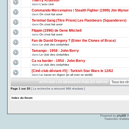
Thierry Ardisson
dans
L'actu ciné
Commando Mercenaires / Stealth Fighter (1999) Jim Wynor
dans
On s'est fait avoir
Terminal Gang (Titre Prism) Les Flambeurs (Squanderers)
dans
On s'est fait avoir
Flippin (1996) de Gene Mitchell
dans
On s'est fait avoir
Fan de David Gregory ? (Enter the Clones of Bruce)
dans
Le club des cinéphiles
Tamango - 1958 - John Berry
dans
Le club des cinéphiles
Ca va barder - 1954 - John Berry
dans
Le club des cinéphiles
[Ciné-club déviant #5] : Turkish Star Wars le 12/02
dans
Le nanar en région (et all over ze world)
AFFICHER LES MESSAGES PUBLIÉS DEPUIS:
Page
1
sur
20
[ La recherche a retourné 986 résultats ]
Index du forum
Powered by
phpBB
©
Traduction réalisé