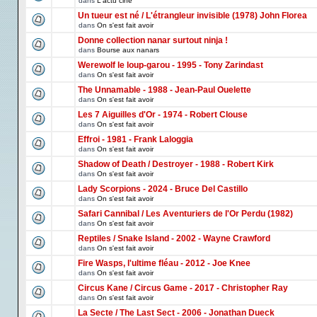
dans
L'actu ciné
Un tueur est né / L'étrangleur invisible (1978) John Florea
dans
On s'est fait avoir
Donne collection nanar surtout ninja !
dans
Bourse aux nanars
Werewolf le loup-garou - 1995 - Tony Zarindast
dans
On s'est fait avoir
The Unnamable - 1988 - Jean-Paul Ouelette
dans
On s'est fait avoir
Les 7 Aiguilles d'Or - 1974 - Robert Clouse
dans
On s'est fait avoir
Effroi - 1981 - Frank Laloggia
dans
On s'est fait avoir
Shadow of Death / Destroyer - 1988 - Robert Kirk
dans
On s'est fait avoir
Lady Scorpions - 2024 - Bruce Del Castillo
dans
On s'est fait avoir
Safari Cannibal / Les Aventuriers de l'Or Perdu (1982)
dans
On s'est fait avoir
Reptiles / Snake Island - 2002 - Wayne Crawford
dans
On s'est fait avoir
Fire Wasps, l'ultime fléau - 2012 - Joe Knee
dans
On s'est fait avoir
Circus Kane / Circus Game - 2017 - Christopher Ray
dans
On s'est fait avoir
La Secte / The Last Sect - 2006 - Jonathan Dueck