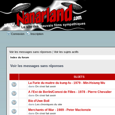
Connexion
Inscription
Voir les messages sans réponses
|
Voir les sujets actifs
Index du forum
Voir les messages sans réponses
SUJETS
La Furie du maitre du kung-fu - 1979 - Min-Hsiung Wu
dans
On s'est fait avoir
A l'Est de Berlin/Convoi de Filles - 1978 - Pierre Chevalier
dans
On s'est fait avoir
Bio d'Uwe Boll
dans
Les chroniques du site
Merchants of War - 1989 - Peter Mackenzie
dans
On s'est fait avoir