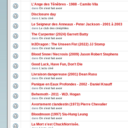
L'Ange des Ténèbres - 1988 - Camilo Vila
dans
On s'est fait avoir
Disclosure day
dans
L'actu ciné
Le Seigneur des Anneaux - Peter Jackson - 2001 à 2003
dans
Le club des cinéphiles
The Carpenter (2024) Garrett Batty
dans
On s'est fait avoir
In3Dragon : The Unseen Fist (2022) JJ Stomp
dans
On s'est fait avoir
Blood Snow / Necrosis (2009) Jason Robert Stephens
dans
On s'est fait avoir
Good Luck, Have Fun, Don't Die
dans
L'actu ciné
Livraison dangereuse (2001) Dean Rusu
dans
On s'est fait avoir
Panique en Eaux Profondes - 2002 - Daniel Knauff
dans
On s'est fait avoir
Behemoth - 2011 - W.D. Hogan
dans
On s'est fait avoir
Avortement clandestin (1973) Pierre Chevalier
dans
On s'est fait avoir
Bloodmoon (1997) Siu-Hung Leung
dans
On s'est fait avoir
La Mort s'est ChuckNorrisée.