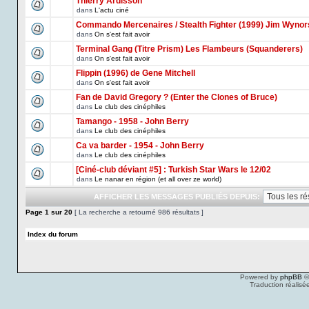
Thierry Ardisson
dans
L'actu ciné
Commando Mercenaires / Stealth Fighter (1999) Jim Wynor
dans
On s'est fait avoir
Terminal Gang (Titre Prism) Les Flambeurs (Squanderers)
dans
On s'est fait avoir
Flippin (1996) de Gene Mitchell
dans
On s'est fait avoir
Fan de David Gregory ? (Enter the Clones of Bruce)
dans
Le club des cinéphiles
Tamango - 1958 - John Berry
dans
Le club des cinéphiles
Ca va barder - 1954 - John Berry
dans
Le club des cinéphiles
[Ciné-club déviant #5] : Turkish Star Wars le 12/02
dans
Le nanar en région (et all over ze world)
AFFICHER LES MESSAGES PUBLIÉS DEPUIS:
Page
1
sur
20
[ La recherche a retourné 986 résultats ]
Index du forum
Powered by
phpBB
©
Traduction réalisé