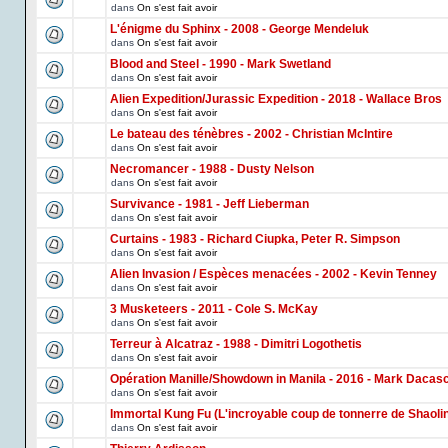
dans
On s'est fait avoir
L'énigme du Sphinx - 2008 - George Mendeluk
dans
On s'est fait avoir
Blood and Steel - 1990 - Mark Swetland
dans
On s'est fait avoir
Alien Expedition/Jurassic Expedition - 2018 - Wallace Bros
dans
On s'est fait avoir
Le bateau des ténèbres - 2002 - Christian McIntire
dans
On s'est fait avoir
Necromancer - 1988 - Dusty Nelson
dans
On s'est fait avoir
Survivance - 1981 - Jeff Lieberman
dans
On s'est fait avoir
Curtains - 1983 - Richard Ciupka, Peter R. Simpson
dans
On s'est fait avoir
Alien Invasion / Espèces menacées - 2002 - Kevin Tenney
dans
On s'est fait avoir
3 Musketeers - 2011 - Cole S. McKay
dans
On s'est fait avoir
Terreur à Alcatraz - 1988 - Dimitri Logothetis
dans
On s'est fait avoir
Opération Manille/Showdown in Manila - 2016 - Mark Dacas
dans
On s'est fait avoir
Immortal Kung Fu (L'incroyable coup de tonnerre de Shaoli
dans
On s'est fait avoir