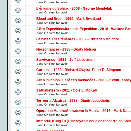
dans
On s'est fait avoir
L'énigme du Sphinx - 2008 - George Mendeluk
dans
On s'est fait avoir
Blood and Steel - 1990 - Mark Swetland
dans
On s'est fait avoir
Alien Expedition/Jurassic Expedition - 2018 - Wallace Br
dans
On s'est fait avoir
Le bateau des ténèbres - 2002 - Christian McIntire
dans
On s'est fait avoir
Necromancer - 1988 - Dusty Nelson
dans
On s'est fait avoir
Survivance - 1981 - Jeff Lieberman
dans
On s'est fait avoir
Curtains - 1983 - Richard Ciupka, Peter R. Simpson
dans
On s'est fait avoir
Alien Invasion / Espèces menacées - 2002 - Kevin Tenne
dans
On s'est fait avoir
3 Musketeers - 2011 - Cole S. McKay
dans
On s'est fait avoir
Terreur à Alcatraz - 1988 - Dimitri Logothetis
dans
On s'est fait avoir
Opération Manille/Showdown in Manila - 2016 - Mark Dac
dans
On s'est fait avoir
Immortal Kung Fu (L'incroyable coup de tonnerre de Shao
dans
On s'est fait avoir