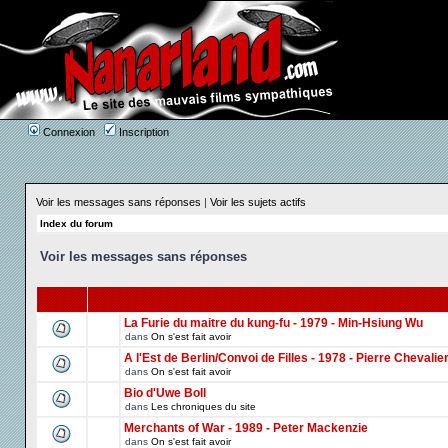
Connexion
Inscription
Voir les messages sans réponses
|
Voir les sujets actifs
Index du forum
Voir les messages sans réponses
La Furie du maitre du kung-fu - 1979 - Min-Hsiung Wu
dans
On s'est fait avoir
A l'Est de Berlin/Convoi de Filles - 1978 - Pierre Chevalie
dans
On s'est fait avoir
Bio d'Uwe Boll
dans
Les chroniques du site
Merchants of War - 1989 - Peter Mackenzie
dans
On s'est fait avoir