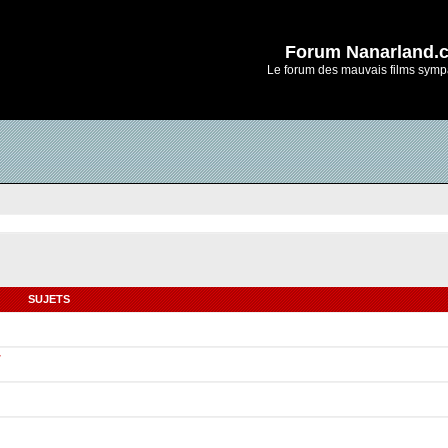
Forum Nanarland.
Le forum des mauvais films symp
SUJETS
r