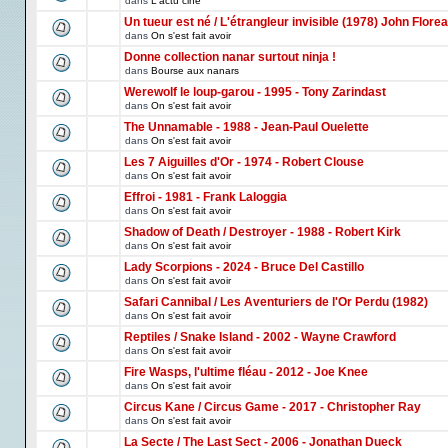
dans
L'actu ciné
Un tueur est né / L'étrangleur invisible (1978) John Florea
dans
On s'est fait avoir
Donne collection nanar surtout ninja !
dans
Bourse aux nanars
Werewolf le loup-garou - 1995 - Tony Zarindast
dans
On s'est fait avoir
The Unnamable - 1988 - Jean-Paul Ouelette
dans
On s'est fait avoir
Les 7 Aiguilles d'Or - 1974 - Robert Clouse
dans
On s'est fait avoir
Effroi - 1981 - Frank Laloggia
dans
On s'est fait avoir
Shadow of Death / Destroyer - 1988 - Robert Kirk
dans
On s'est fait avoir
Lady Scorpions - 2024 - Bruce Del Castillo
dans
On s'est fait avoir
Safari Cannibal / Les Aventuriers de l'Or Perdu (1982)
dans
On s'est fait avoir
Reptiles / Snake Island - 2002 - Wayne Crawford
dans
On s'est fait avoir
Fire Wasps, l'ultime fléau - 2012 - Joe Knee
dans
On s'est fait avoir
Circus Kane / Circus Game - 2017 - Christopher Ray
dans
On s'est fait avoir
La Secte / The Last Sect - 2006 - Jonathan Dueck