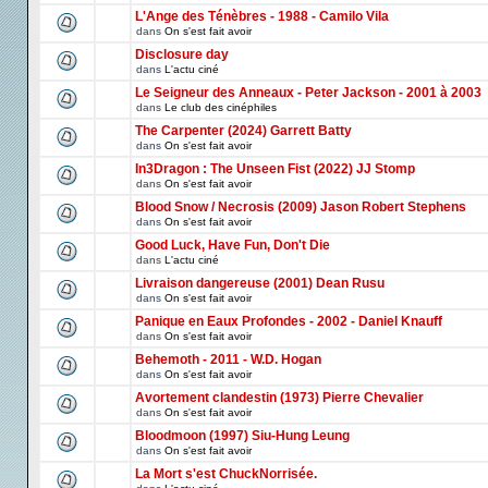
L'Ange des Ténèbres - 1988 - Camilo Vila
dans
On s'est fait avoir
Disclosure day
dans
L'actu ciné
Le Seigneur des Anneaux - Peter Jackson - 2001 à 2003
dans
Le club des cinéphiles
The Carpenter (2024) Garrett Batty
dans
On s'est fait avoir
In3Dragon : The Unseen Fist (2022) JJ Stomp
dans
On s'est fait avoir
Blood Snow / Necrosis (2009) Jason Robert Stephens
dans
On s'est fait avoir
Good Luck, Have Fun, Don't Die
dans
L'actu ciné
Livraison dangereuse (2001) Dean Rusu
dans
On s'est fait avoir
Panique en Eaux Profondes - 2002 - Daniel Knauff
dans
On s'est fait avoir
Behemoth - 2011 - W.D. Hogan
dans
On s'est fait avoir
Avortement clandestin (1973) Pierre Chevalier
dans
On s'est fait avoir
Bloodmoon (1997) Siu-Hung Leung
dans
On s'est fait avoir
La Mort s'est ChuckNorrisée.