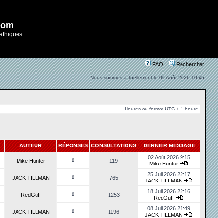
com
athiques
FAQ
Rechercher
Nous sommes actuellement le 09 Août 2026 10:45
Heures au format UTC + 1 heure
AUTEUR
RÉPONSES
CONSULTATIONS
DERNIER MESSAGE
02 Août 2026 9:15
0
Mike Hunter
119
Mike Hunter
25 Juil 2026 22:17
0
JACK TILLMAN
765
JACK TILLMAN
18 Juil 2026 22:16
0
RedGuff
1253
RedGuff
08 Juil 2026 21:49
0
JACK TILLMAN
1196
JACK TILLMAN