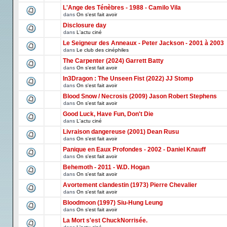
L'Ange des Ténèbres - 1988 - Camilo Vila
dans
On s'est fait avoir
Disclosure day
dans
L'actu ciné
Le Seigneur des Anneaux - Peter Jackson - 2001 à 2003
dans
Le club des cinéphiles
The Carpenter (2024) Garrett Batty
dans
On s'est fait avoir
In3Dragon : The Unseen Fist (2022) JJ Stomp
dans
On s'est fait avoir
Blood Snow / Necrosis (2009) Jason Robert Stephens
dans
On s'est fait avoir
Good Luck, Have Fun, Don't Die
dans
L'actu ciné
Livraison dangereuse (2001) Dean Rusu
dans
On s'est fait avoir
Panique en Eaux Profondes - 2002 - Daniel Knauff
dans
On s'est fait avoir
Behemoth - 2011 - W.D. Hogan
dans
On s'est fait avoir
Avortement clandestin (1973) Pierre Chevalier
dans
On s'est fait avoir
Bloodmoon (1997) Siu-Hung Leung
dans
On s'est fait avoir
La Mort s'est ChuckNorrisée.