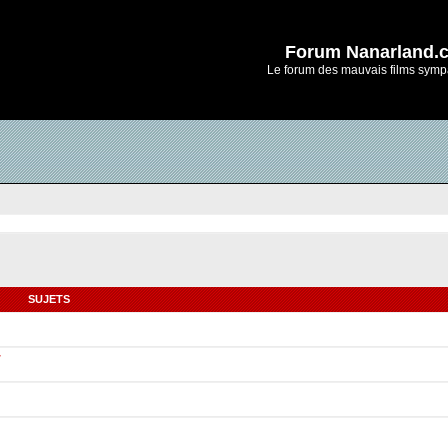
Forum Nanarland.
Le forum des mauvais films symp
SUJETS
r