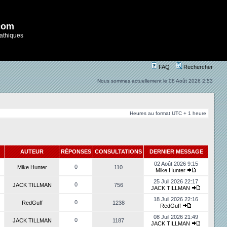
com
athiques
FAQ
Rechercher
Nous sommes actuellement le 08 Août 2026 2:53
Heures au format UTC + 1 heure
AUTEUR
RÉPONSES
CONSULTATIONS
DERNIER MESSAGE
02 Août 2026 9:15
0
Mike Hunter
110
Mike Hunter
25 Juil 2026 22:17
0
JACK TILLMAN
756
JACK TILLMAN
18 Juil 2026 22:16
0
RedGuff
1238
RedGuff
08 Juil 2026 21:49
0
JACK TILLMAN
1187
JACK TILLMAN