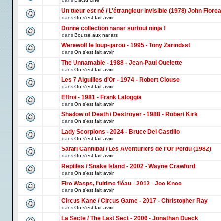
dans
L'actu ciné
Un tueur est né / L'étrangleur invisible (1978) John Florea
dans
On s'est fait avoir
Donne collection nanar surtout ninja !
dans
Bourse aux nanars
Werewolf le loup-garou - 1995 - Tony Zarindast
dans
On s'est fait avoir
The Unnamable - 1988 - Jean-Paul Ouelette
dans
On s'est fait avoir
Les 7 Aiguilles d'Or - 1974 - Robert Clouse
dans
On s'est fait avoir
Effroi - 1981 - Frank Laloggia
dans
On s'est fait avoir
Shadow of Death / Destroyer - 1988 - Robert Kirk
dans
On s'est fait avoir
Lady Scorpions - 2024 - Bruce Del Castillo
dans
On s'est fait avoir
Safari Cannibal / Les Aventuriers de l'Or Perdu (1982)
dans
On s'est fait avoir
Reptiles / Snake Island - 2002 - Wayne Crawford
dans
On s'est fait avoir
Fire Wasps, l'ultime fléau - 2012 - Joe Knee
dans
On s'est fait avoir
Circus Kane / Circus Game - 2017 - Christopher Ray
dans
On s'est fait avoir
La Secte / The Last Sect - 2006 - Jonathan Dueck