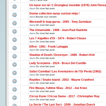
dans
L'actu ciné
Un tueur est né / L'étrangleur invisible (1978) John Florea
dans
On s'est fait avoir
Donne collection nanar surtout ninja !
dans
Bourse aux nanars
Werewolf le loup-garou - 1995 - Tony Zarindast
dans
On s'est fait avoir
The Unnamable - 1988 - Jean-Paul Ouelette
dans
On s'est fait avoir
Les 7 Aiguilles d'Or - 1974 - Robert Clouse
dans
On s'est fait avoir
Effroi - 1981 - Frank Laloggia
dans
On s'est fait avoir
Shadow of Death / Destroyer - 1988 - Robert Kirk
dans
On s'est fait avoir
Lady Scorpions - 2024 - Bruce Del Castillo
dans
On s'est fait avoir
Safari Cannibal / Les Aventuriers de l'Or Perdu (1982)
dans
On s'est fait avoir
Reptiles / Snake Island - 2002 - Wayne Crawford
dans
On s'est fait avoir
Fire Wasps, l'ultime fléau - 2012 - Joe Knee
dans
On s'est fait avoir
Circus Kane / Circus Game - 2017 - Christopher Ray
dans
On s'est fait avoir
La Secte / The Last Sect - 2006 - Jonathan Dueck