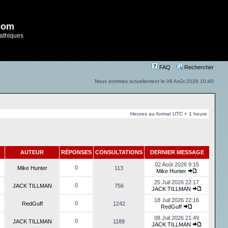
com
athiques
FAQ
Rechercher
Nous sommes actuellement le 08 Août 2026 10:40
Heures au format UTC + 1 heure
AUTEUR
RÉPONSES
CONSULTATIONS
DERNIER MESSAGE
02 Août 2026 9:15
0
Mike Hunter
113
Mike Hunter
25 Juil 2026 22:17
0
JACK TILLMAN
756
JACK TILLMAN
18 Juil 2026 22:16
0
RedGuff
1242
RedGuff
08 Juil 2026 21:49
0
JACK TILLMAN
1189
JACK TILLMAN