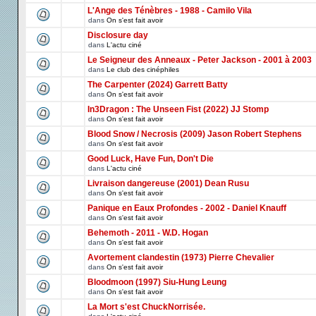
L'Ange des Ténèbres - 1988 - Camilo Vila
dans
On s'est fait avoir
Disclosure day
dans
L'actu ciné
Le Seigneur des Anneaux - Peter Jackson - 2001 à 2003
dans
Le club des cinéphiles
The Carpenter (2024) Garrett Batty
dans
On s'est fait avoir
In3Dragon : The Unseen Fist (2022) JJ Stomp
dans
On s'est fait avoir
Blood Snow / Necrosis (2009) Jason Robert Stephens
dans
On s'est fait avoir
Good Luck, Have Fun, Don't Die
dans
L'actu ciné
Livraison dangereuse (2001) Dean Rusu
dans
On s'est fait avoir
Panique en Eaux Profondes - 2002 - Daniel Knauff
dans
On s'est fait avoir
Behemoth - 2011 - W.D. Hogan
dans
On s'est fait avoir
Avortement clandestin (1973) Pierre Chevalier
dans
On s'est fait avoir
Bloodmoon (1997) Siu-Hung Leung
dans
On s'est fait avoir
La Mort s'est ChuckNorrisée.