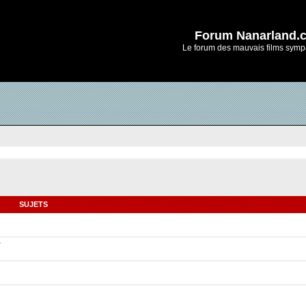
Forum Nanarland.
Le forum des mauvais films symp
SUJETS
r