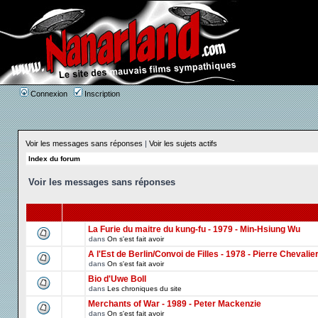
Connexion
Inscription
Voir les messages sans réponses
|
Voir les sujets actifs
Index du forum
Voir les messages sans réponses
La Furie du maitre du kung-fu - 1979 - Min-Hsiung Wu
dans
On s'est fait avoir
A l'Est de Berlin/Convoi de Filles - 1978 - Pierre Chevalie
dans
On s'est fait avoir
Bio d'Uwe Boll
dans
Les chroniques du site
Merchants of War - 1989 - Peter Mackenzie
dans
On s'est fait avoir