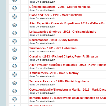
dans
On s'est fait avoir
L'énigme du Sphinx - 2008 - George Mendeluk
dans
On s'est fait avoir
Blood and Steel - 1990 - Mark Swetland
dans
On s'est fait avoir
Alien Expedition/Jurassic Expedition - 2018 - Wallace Br
dans
On s'est fait avoir
Le bateau des ténèbres - 2002 - Christian McIntire
dans
On s'est fait avoir
Necromancer - 1988 - Dusty Nelson
dans
On s'est fait avoir
Survivance - 1981 - Jeff Lieberman
dans
On s'est fait avoir
Curtains - 1983 - Richard Ciupka, Peter R. Simpson
dans
On s'est fait avoir
Alien Invasion / Espèces menacées - 2002 - Kevin Tenne
dans
On s'est fait avoir
3 Musketeers - 2011 - Cole S. McKay
dans
On s'est fait avoir
Terreur à Alcatraz - 1988 - Dimitri Logothetis
dans
On s'est fait avoir
Opération Manille/Showdown in Manila - 2016 - Mark Dac
dans
On s'est fait avoir
Immortal Kung Fu (L'incroyable coup de tonnerre de Shao
dans
On s'est fait avoir