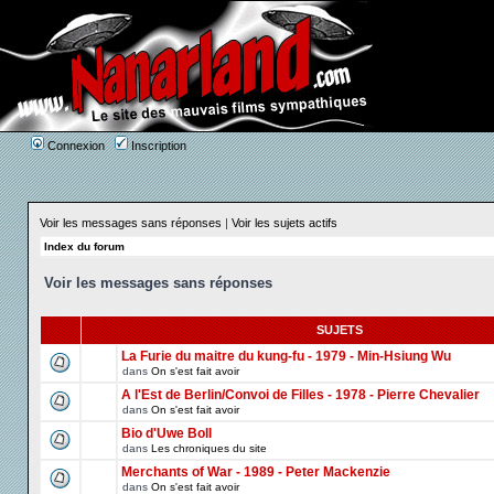
Connexion
Inscription
Voir les messages sans réponses
|
Voir les sujets actifs
Index du forum
Voir les messages sans réponses
SUJETS
La Furie du maitre du kung-fu - 1979 - Min-Hsiung Wu
dans
On s'est fait avoir
A l'Est de Berlin/Convoi de Filles - 1978 - Pierre Chevalier
dans
On s'est fait avoir
Bio d'Uwe Boll
dans
Les chroniques du site
Merchants of War - 1989 - Peter Mackenzie
dans
On s'est fait avoir