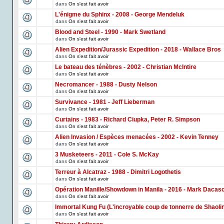
dans
On s'est fait avoir
L'énigme du Sphinx - 2008 - George Mendeluk
dans
On s'est fait avoir
Blood and Steel - 1990 - Mark Swetland
dans
On s'est fait avoir
Alien Expedition/Jurassic Expedition - 2018 - Wallace Bros
dans
On s'est fait avoir
Le bateau des ténèbres - 2002 - Christian McIntire
dans
On s'est fait avoir
Necromancer - 1988 - Dusty Nelson
dans
On s'est fait avoir
Survivance - 1981 - Jeff Lieberman
dans
On s'est fait avoir
Curtains - 1983 - Richard Ciupka, Peter R. Simpson
dans
On s'est fait avoir
Alien Invasion / Espèces menacées - 2002 - Kevin Tenney
dans
On s'est fait avoir
3 Musketeers - 2011 - Cole S. McKay
dans
On s'est fait avoir
Terreur à Alcatraz - 1988 - Dimitri Logothetis
dans
On s'est fait avoir
Opération Manille/Showdown in Manila - 2016 - Mark Dacas
dans
On s'est fait avoir
Immortal Kung Fu (L'incroyable coup de tonnerre de Shaoli
dans
On s'est fait avoir