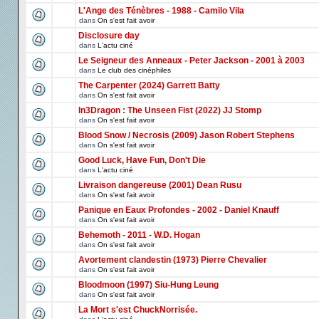
L'Ange des Ténèbres - 1988 - Camilo Vila
dans
On s'est fait avoir
Disclosure day
dans
L'actu ciné
Le Seigneur des Anneaux - Peter Jackson - 2001 à 2003
dans
Le club des cinéphiles
The Carpenter (2024) Garrett Batty
dans
On s'est fait avoir
In3Dragon : The Unseen Fist (2022) JJ Stomp
dans
On s'est fait avoir
Blood Snow / Necrosis (2009) Jason Robert Stephens
dans
On s'est fait avoir
Good Luck, Have Fun, Don't Die
dans
L'actu ciné
Livraison dangereuse (2001) Dean Rusu
dans
On s'est fait avoir
Panique en Eaux Profondes - 2002 - Daniel Knauff
dans
On s'est fait avoir
Behemoth - 2011 - W.D. Hogan
dans
On s'est fait avoir
Avortement clandestin (1973) Pierre Chevalier
dans
On s'est fait avoir
Bloodmoon (1997) Siu-Hung Leung
dans
On s'est fait avoir
La Mort s'est ChuckNorrisée.