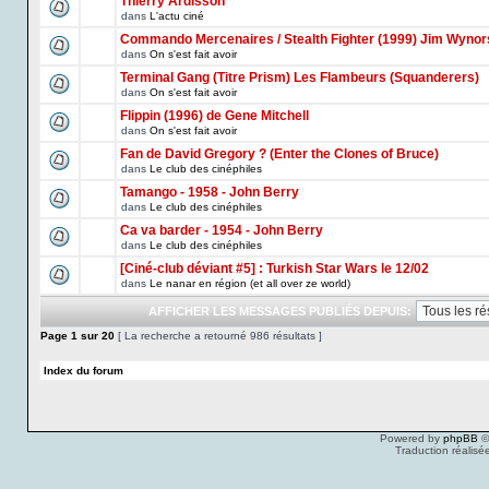
Thierry Ardisson
dans
L'actu ciné
Commando Mercenaires / Stealth Fighter (1999) Jim Wynor
dans
On s'est fait avoir
Terminal Gang (Titre Prism) Les Flambeurs (Squanderers)
dans
On s'est fait avoir
Flippin (1996) de Gene Mitchell
dans
On s'est fait avoir
Fan de David Gregory ? (Enter the Clones of Bruce)
dans
Le club des cinéphiles
Tamango - 1958 - John Berry
dans
Le club des cinéphiles
Ca va barder - 1954 - John Berry
dans
Le club des cinéphiles
[Ciné-club déviant #5] : Turkish Star Wars le 12/02
dans
Le nanar en région (et all over ze world)
AFFICHER LES MESSAGES PUBLIÉS DEPUIS:
Page
1
sur
20
[ La recherche a retourné 986 résultats ]
Index du forum
Powered by
phpBB
©
Traduction réalisé