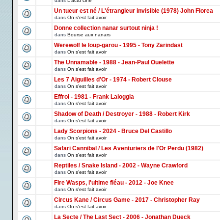
dans
L'actu ciné
Un tueur est né / L'étrangleur invisible (1978) John Florea
dans
On s'est fait avoir
Donne collection nanar surtout ninja !
dans
Bourse aux nanars
Werewolf le loup-garou - 1995 - Tony Zarindast
dans
On s'est fait avoir
The Unnamable - 1988 - Jean-Paul Ouelette
dans
On s'est fait avoir
Les 7 Aiguilles d'Or - 1974 - Robert Clouse
dans
On s'est fait avoir
Effroi - 1981 - Frank Laloggia
dans
On s'est fait avoir
Shadow of Death / Destroyer - 1988 - Robert Kirk
dans
On s'est fait avoir
Lady Scorpions - 2024 - Bruce Del Castillo
dans
On s'est fait avoir
Safari Cannibal / Les Aventuriers de l'Or Perdu (1982)
dans
On s'est fait avoir
Reptiles / Snake Island - 2002 - Wayne Crawford
dans
On s'est fait avoir
Fire Wasps, l'ultime fléau - 2012 - Joe Knee
dans
On s'est fait avoir
Circus Kane / Circus Game - 2017 - Christopher Ray
dans
On s'est fait avoir
La Secte / The Last Sect - 2006 - Jonathan Dueck